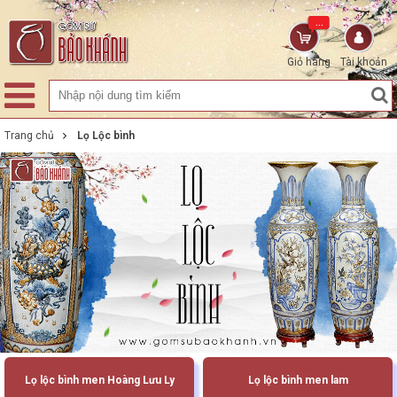
...
Giỏ hàng
Tài khoản
Trang chủ
Lọ Lộc bình
Lọ lộc bình men Hoàng Lưu Ly
Lọ lộc bình men lam