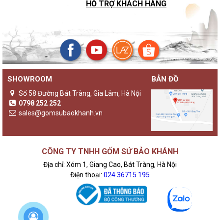
HỖ TRỢ KHÁCH HÀNG
SHOWROOM
BẢN ĐỒ
Số 58 Đường Bát Tràng, Gia Lâm, Hà Nội
0798 252 252
sales@gomsubaokhanh.vn
CÔNG TY TNHH GỐM SỨ BẢO KHÁNH
Địa chỉ: Xóm 1, Giang Cao, Bát Tràng, Hà Nội
Điện thoại:
024 36715 195