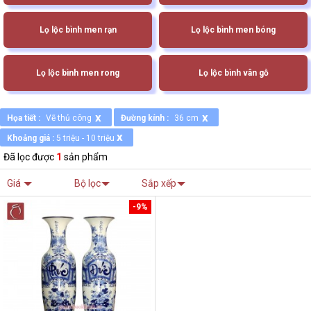
Lọ lộc bình men rạn
Lọ lộc bình men bóng
Lọ lộc bình men rong
Lọ lộc bình vân gỗ
x
x
Họa tiết :
Vẽ thủ công
Đường kính :
36 cm
x
Khoảng giá :
5 triệu - 10 triệu
Đã lọc được
1
sản phẩm
Giá
Bộ lọc
Sắp xếp
-9%