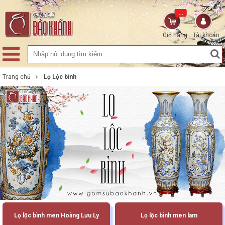
...
Giỏ hàng
Tài khoản
Trang chủ
Lọ Lộc bình
Lọ lộc bình men Hoàng Lưu Ly
Lọ lộc bình men lam