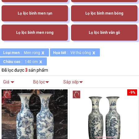
Lọ lộc bình men rạn
Lọ lộc bình men bóng
Lọ lộc bình men rong
Lọ lộc bình vân gỗ
x
x
Loại men :
Men rong
Họa tiết :
Vẽ thủ công
x
Chiều cao :
140 cm
Đã lọc được
3
sản phẩm
Giá
Bộ lọc
Sắp xếp
-9%