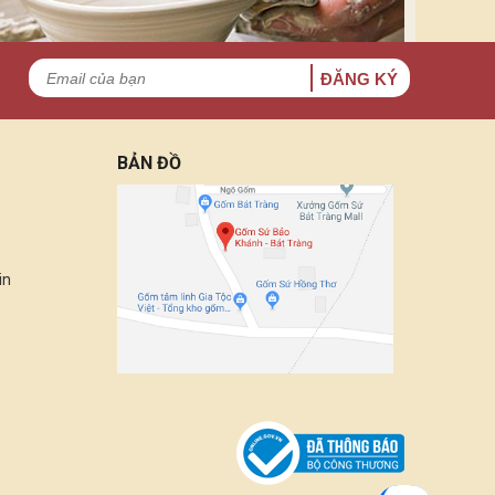
ĐĂNG KÝ
BẢN ĐỒ
in