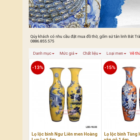
Qúy khách có nhu cầu đặt mua đồ thờ, gốm sứ tân linh Bát Trà
0886.855.575
Danh mục
Mức giá
Chất liệu
Loại men
Vẽ th
-13%
-15%
Lọ lộc bình Ngư Liên men Hoàng
Lọ lộc bình Tùng 
Lưu Ly 1,6m
vân gỗ 1,6m