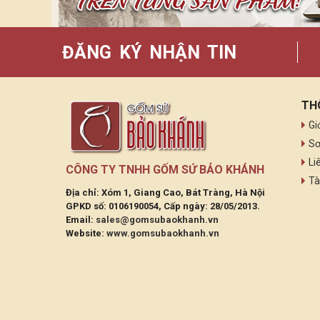
ĐĂNG KÝ NHẬN TIN
TH
Gi
Sơ
Li
CÔNG TY TNHH GỐM SỨ BẢO KHÁNH
Tà
Địa chỉ: Xóm 1, Giang Cao, Bát Tràng, Hà Nội
GPKD số: 0106190054, Cấp ngày: 28/05/2013.
Email:
sales@gomsubaokhanh.vn
Website:
www.gomsubaokhanh.vn