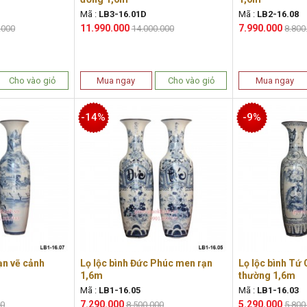
Mã :
LB3-16.01D
Mã :
LB2-16.08
11.990.000
7.990.000
.000
14.000.000
8.800
Cho vào giỏ
Mua ngay
Cho vào giỏ
Mua ngay
-14%
-9%
ạn vẽ cảnh
Lọ lộc bình Đức Phúc men rạn
Lọ lộc bình Tứ
1,6m
thường 1,6m
Mã :
LB1-16.05
Mã :
LB1-16.03
7.290.000
5.290.000
00
8.500.000
5.800