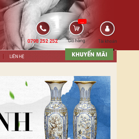
...
0798 252 252
Giỏ hàng
Tài khoản
LIÊN HỆ