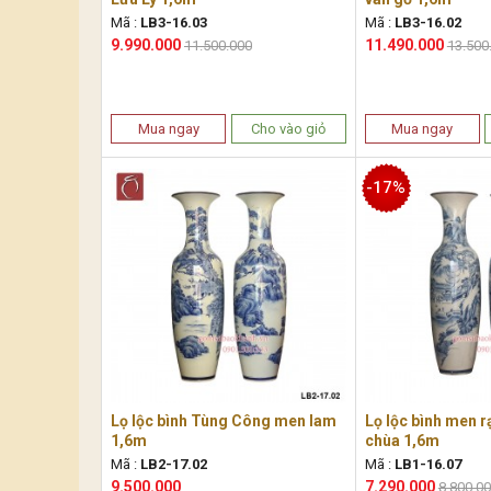
Mã :
LB3-16.03
Mã :
LB3-16.02
9.990.000
11.490.000
11.500.000
13.500
Mua ngay
Cho vào giỏ
Mua ngay
-17%
Lọ lộc bình Tùng Công men lam
Lọ lộc bình men r
1,6m
chùa 1,6m
Mã :
LB2-17.02
Mã :
LB1-16.07
9.500.000
7.290.000
8.800.0