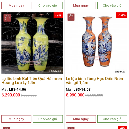
Mua ngay
Cho vào giỏ
Mua ngay
Cho vào giỏ
-9%
-14%
Lọ lộc bình Bát Tiên Quá Hải men
Lọ lộc bình Tùng Hạc Diên Niên
Hoàng Lưu Ly 1,4m
vân gỗ 1,4m
Mã :
LB3-14.06
Mã :
LB3-14.03
6.290.000
8.990.000
6.900.000
10.500.000
Mua ngay
Cho vào giỏ
Mua ngay
Cho vào giỏ
-9%