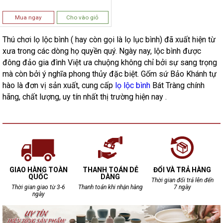
Mua ngay
Cho vào giỏ
Thú chơi lọ lộc bình ( hay còn gọi là lọ lục bình) đã xuất hiện từ
xưa trong các dòng họ quyền quý. Ngày nay, lộc bình được
đông đảo gia đình Việt ưa chuộng không chỉ bởi sự sang trọng
mà còn bởi ý nghĩa phong thủy đặc biệt. Gốm sứ Bảo Khánh tự
hào là đơn vị sản xuất, cung cấp
lọ lộc bình
Bát Tràng chính
hãng, chất lượng, uy tín nhất thị trường hiện nay .
GIAO HÀNG TOÀN
THANH TOÁN DỄ
ĐỔI VÀ TRẢ HÀNG
QUỐC
DÀNG
Thời gian đổi trả lên đến
Thời gian giao từ 3-6
Thanh toán khi nhận hàng
7 ngày
ngày