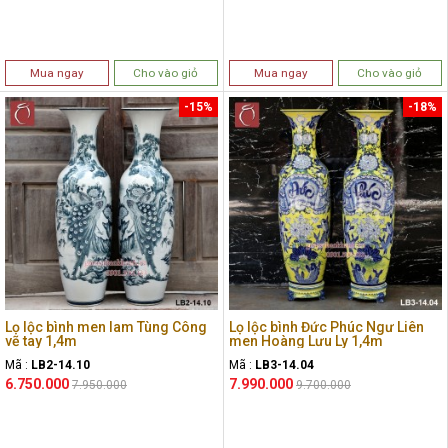
Mua ngay
Cho vào giỏ
Mua ngay
Cho vào giỏ
-15%
-18%
Lọ lộc bình men lam Tùng Công
Lọ lộc bình Đức Phúc Ngư Liên
vẽ tay 1,4m
men Hoàng Lưu Ly 1,4m
Mã :
LB2-14.10
Mã :
LB3-14.04
6.750.000
7.990.000
7.950.000
9.700.000