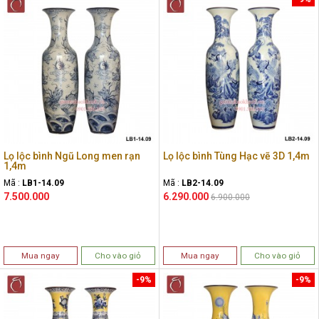
Lọ lộc bình Ngũ Long men rạn
Lọ lộc bình Tùng Hạc vẽ 3D 1,4m
1,4m
Mã :
LB1-14.09
Mã :
LB2-14.09
7.500.000
6.290.000
6.900.000
Mua ngay
Cho vào giỏ
Mua ngay
Cho vào giỏ
-9%
-9%