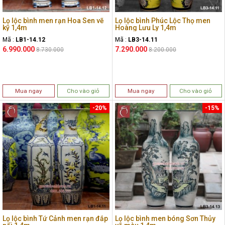
Lọ lộc bình men rạn Hoa Sen vẽ
Lọ lộc bình Phúc Lộc Thọ men
kỹ 1,4m
Hoàng Lưu Ly 1,4m
Mã :
LB1-14.12
Mã :
LB3-14.11
6.990.000
7.290.000
8.730.000
8.200.000
Mua ngay
Cho vào giỏ
Mua ngay
Cho vào giỏ
-20%
-15%
Lọ lộc bình Tứ Cảnh men rạn đắp
Lọ lộc bình men bóng Sơn Thủy