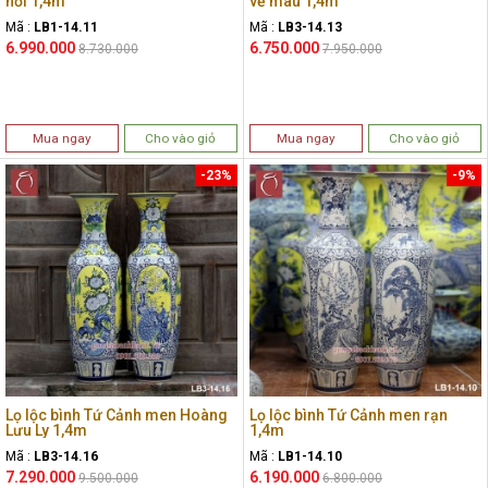
nổi 1,4m
vẽ màu 1,4m
Mã :
LB1-14.11
Mã :
LB3-14.13
6.990.000
6.750.000
8.730.000
7.950.000
Mua ngay
Cho vào giỏ
Mua ngay
Cho vào giỏ
-23%
-9%
Lọ lộc bình Tứ Cảnh men Hoàng
Lọ lộc bình Tứ Cảnh men rạn
Lưu Ly 1,4m
1,4m
Mã :
LB3-14.16
Mã :
LB1-14.10
7.290.000
6.190.000
9.500.000
6.800.000