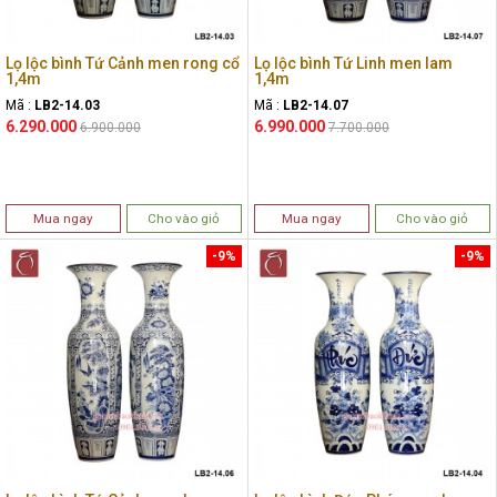
Lọ lộc bình Tứ Cảnh men rong cổ
Lọ lộc bình Tứ Linh men lam
1,4m
1,4m
Mã :
LB2-14.03
Mã :
LB2-14.07
6.290.000
6.990.000
6.900.000
7.700.000
Mua ngay
Cho vào giỏ
Mua ngay
Cho vào giỏ
-9%
-9%