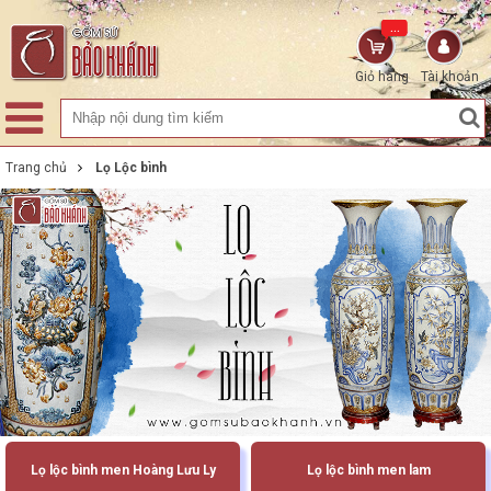
...
Giỏ hàng
Tài khoản
Trang chủ
Lọ Lộc bình
Lọ lộc bình men Hoàng Lưu Ly
Lọ lộc bình men lam