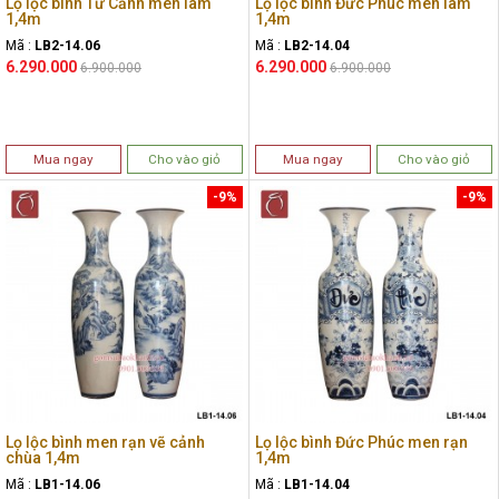
Lọ lộc bình Tứ Cảnh men lam
Lọ lộc bình Đức Phúc men lam
1,4m
1,4m
Mã :
LB2-14.06
Mã :
LB2-14.04
6.290.000
6.290.000
6.900.000
6.900.000
Mua ngay
Cho vào giỏ
Mua ngay
Cho vào giỏ
-9%
-9%
Lọ lộc bình men rạn vẽ cảnh
Lọ lộc bình Đức Phúc men rạn
chùa 1,4m
1,4m
Mã :
LB1-14.06
Mã :
LB1-14.04