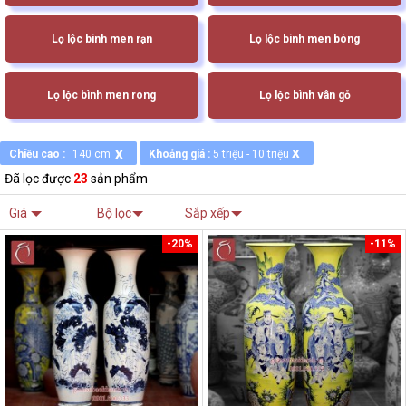
Lọ lộc bình men rạn
Lọ lộc bình men bóng
Lọ lộc bình men rong
Lọ lộc bình vân gỗ
x
x
Chiều cao :
140 cm
Khoảng giá :
5 triệu - 10 triệu
Đã lọc được
23
sản phẩm
Giá
Bộ lọc
Sắp xếp
-20%
-11%