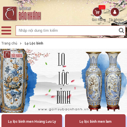
...
Giỏ hàng
Tài khoản
Trang chủ
Lọ Lộc bình
Lọ lộc bình men Hoàng Lưu Ly
Lọ lộc bình men lam