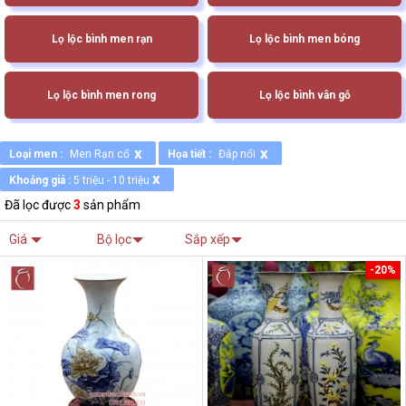
Lọ lộc bình men rạn
Lọ lộc bình men bóng
Lọ lộc bình men rong
Lọ lộc bình vân gỗ
x
x
Loại men :
Men Rạn cổ
Họa tiết :
Đắp nổi
x
Khoảng giá :
5 triệu - 10 triệu
Đã lọc được
3
sản phẩm
Giá
Bộ lọc
Sắp xếp
-20%