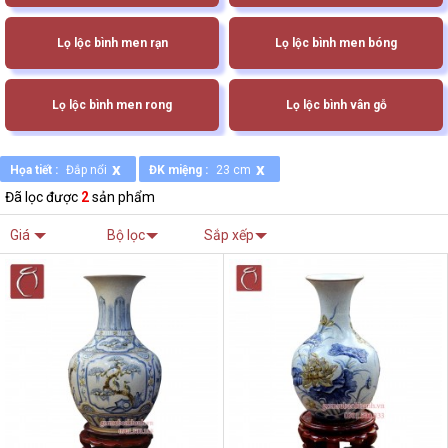
Lọ lộc bình men rạn
Lọ lộc bình men bóng
Lọ lộc bình men rong
Lọ lộc bình vân gỗ
x
x
Họa tiết :
Đắp nổi
ĐK miệng :
23 cm
Đã lọc được
2
sản phẩm
Giá
Bộ lọc
Sắp xếp