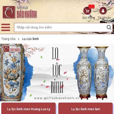
...
Giỏ hàng
Tài khoản
Trang chủ
Lọ Lộc bình
Lọ lộc bình men Hoàng Lưu Ly
Lọ lộc bình men lam