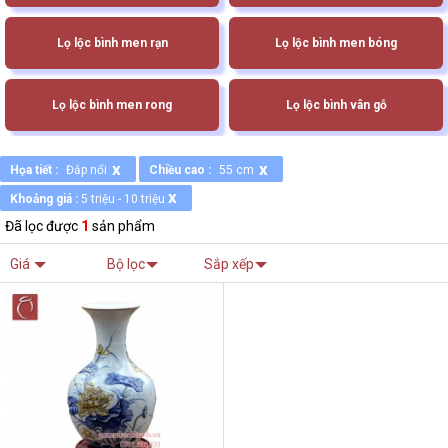
Lọ lộc bình men rạn
Lọ lộc bình men bóng
Lọ lộc bình men rong
Lọ lộc bình vân gỗ
x
x
Họa tiết :
Đắp nổi
Chiều cao :
55 cm
x
Khoảng giá :
5 triệu - 10 triệu
Đã lọc được
1
sản phẩm
Giá
Bộ lọc
Sắp xếp