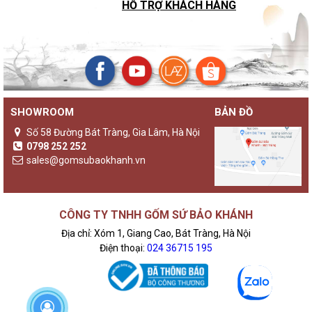
HỖ TRỢ KHÁCH HÀNG
SHOWROOM
BẢN ĐỒ
Số 58 Đường Bát Tràng, Gia Lâm, Hà Nội
0798 252 252
sales@gomsubaokhanh.vn
CÔNG TY TNHH GỐM SỨ BẢO KHÁNH
Địa chỉ: Xóm 1, Giang Cao, Bát Tràng, Hà Nội
Điện thoại:
024 36715 195