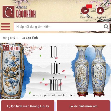
...
Giỏ hàng
Tài khoản
Trang chủ
Lọ Lộc bình
Lọ lộc bình men Hoàng Lưu Ly
Lọ lộc bình men lam