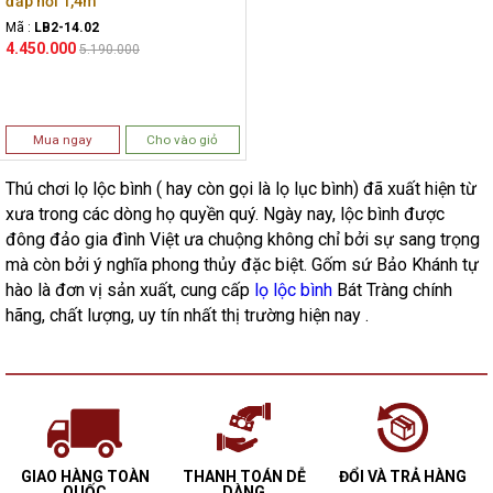
đắp nổi 1,4m
Mã :
LB2-14.02
4.450.000
5.190.000
Mua ngay
Cho vào giỏ
Thú chơi lọ lộc bình ( hay còn gọi là lọ lục bình) đã xuất hiện từ
xưa trong các dòng họ quyền quý. Ngày nay, lộc bình được
đông đảo gia đình Việt ưa chuộng không chỉ bởi sự sang trọng
mà còn bởi ý nghĩa phong thủy đặc biệt. Gốm sứ Bảo Khánh tự
hào là đơn vị sản xuất, cung cấp
lọ lộc bình
Bát Tràng chính
hãng, chất lượng, uy tín nhất thị trường hiện nay .
GIAO HÀNG TOÀN
THANH TOÁN DỄ
ĐỔI VÀ TRẢ HÀNG
QUỐC
DÀNG