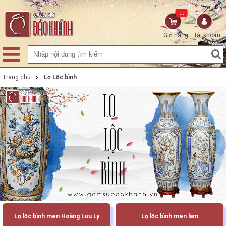
...
Giỏ hàng
Tài khoản
Trang chủ
Lọ Lộc bình
Lọ lộc bình men Hoàng Lưu Ly
Lọ lộc bình men lam