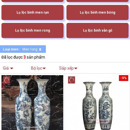
Lọ lộc bình men rạn
Lọ lộc bình men bóng
Lọ lộc bình men rong
Lọ lộc bình vân gỗ
x
Loại men :
Men rong
Đã lọc được
3
sản phẩm
Giá
Bộ lọc
Sắp xếp
-9%