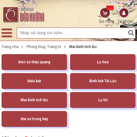
...
Giỏ hàng
Tài khoản
Trang chủ
Phong thủy, Trang trí
Mai bình tích lộc
Đèn sứ thấu quang
Lọ hoa
Điếu bát
Bình hút Tài Lộc
Mai bình tích lộc
Lọ tỏi
Đĩa sứ trưng bày