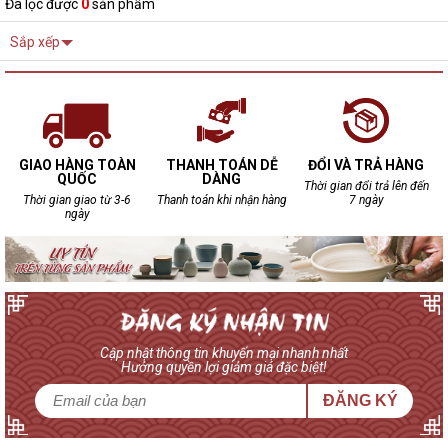
Đã lọc được
0
sản phẩm
Sắp xếp
GIAO HÀNG TOÀN
THANH TOÁN DỄ
ĐỔI VÀ TRẢ HÀNG
QUỐC
DÀNG
Thời gian đổi trả lên đến
Thời gian giao từ 3-6
Thanh toán khi nhận hàng
7 ngày
ngày
Cập nhật thông tin khuyến mại nhanh nhất
Hưởng quyền lợi giảm giá đặc biệt!
ĐĂNG KÝ