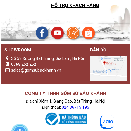
HỖ TRỢ KHÁCH HÀNG
SHOWROOM
BẢN ĐỒ
Số 58 Đường Bát Tràng, Gia Lâm, Hà Nội
0798 252 252
sales@gomsubaokhanh.vn
CÔNG TY TNHH GỐM SỨ BẢO KHÁNH
Địa chỉ: Xóm 1, Giang Cao, Bát Tràng, Hà Nội
Điện thoại:
024 36715 195