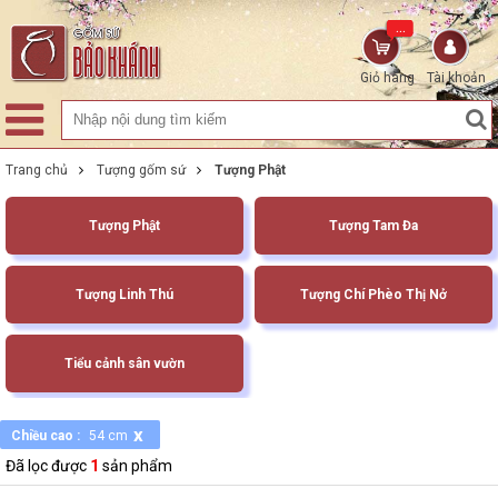
...
Giỏ hàng
Tài khoản
Trang chủ
Tượng gốm sứ
Tượng Phật
Tượng Phật
Tượng Tam Đa
Tượng Linh Thú
Tượng Chí Phèo Thị Nở
Tiểu cảnh sân vườn
x
Chiều cao :
54 cm
Đã lọc được
1
sản phẩm