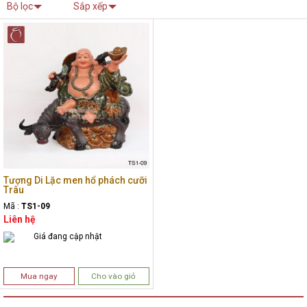
Bộ lọc
Sắp xếp
Tượng Di Lặc men hổ phách cưỡi
Trâu
Mã :
TS1-09
Liên hệ
Giá đang cập nhật
Mua ngay
Cho vào giỏ