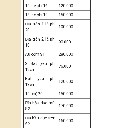
Tô loe phi 16
120.000
Tô loe phi 19
150.000
Đĩa tròn 1 lá phi
100.000
20
Đĩa tròn 2 lá phi
90.000
18
Âu cơm S1
280.000
2 Bát yêu phi
76.000
13cm
Bát yêu phi
120.000
18cm
Tô phệ 20
150.000
Đĩa bầu dục múi
170.000
S2
Đĩa bầu dục trơn
160.000
S2