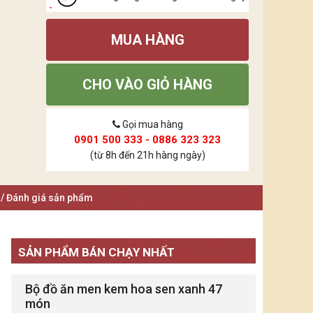
MUA HÀNG
CHO VÀO GIỎ HÀNG
Gọi mua hàng
0901 500 333 - 0886 323 323
(từ 8h đến 21h hàng ngày)
 / Đánh giá sản phẩm
SẢN PHẨM BÁN CHẠY NHẤT
Bộ đồ ăn men kem hoa sen xanh 47
món