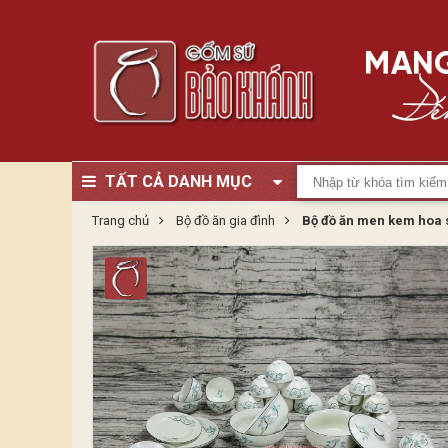
TẤT CẢ DANH MỤC
Trang chủ
Bộ đồ ăn gia đình
Bộ đồ ăn men kem hoa 
Zoom