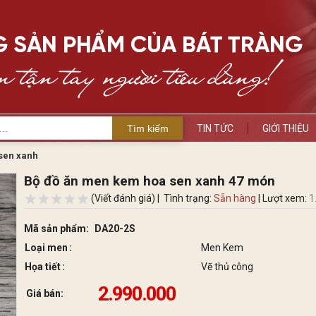
Tìm kiếm
TIN TỨC
GIỚI THIỆU
sen xanh
Bộ đồ ăn men kem hoa sen xanh 47 món
(Viết đánh giá) |
Tình trạng:
Sẵn hàng
| Lượt xem:
1
Mã sản phẩm:
DA20-2S
Loại men
Men Kem
Họa tiết
Vẽ thủ công
2.990.000
Giá bán: