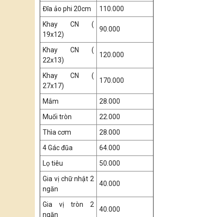
Đĩa ảo phi 20cm
110.000
Khay CN (
90.000
19x12)
Khay CN (
120.000
22x13)
Khay CN (
170.000
27x17)
Mắm
28.000
Muối tròn
22.000
Thìa cơm
28.000
4 Gác đũa
64.000
Lọ tiêu
50.000
Gia vị chữ nhật 2
40.000
ngăn
Gia vị tròn 2
40.000
ngăn