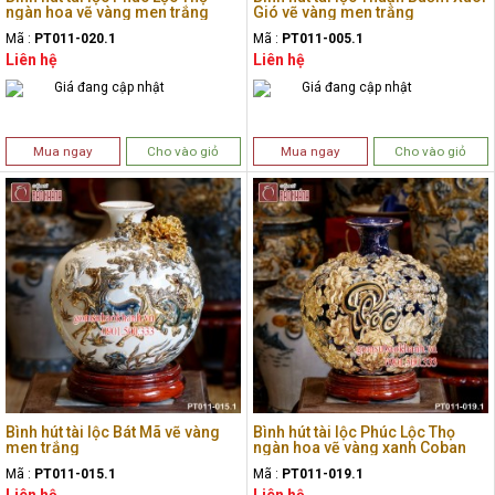
ngàn hoa vẽ vàng men trắng
Gió vẽ vàng men trắng
Mã :
PT011-020.1
Mã :
PT011-005.1
Liên hệ
Liên hệ
Giá đang cập nhật
Giá đang cập nhật
Mua ngay
Cho vào giỏ
Mua ngay
Cho vào giỏ
Bình hút tài lộc Bát Mã vẽ vàng
Bình hút tài lộc Phúc Lộc Thọ
men trắng
ngàn hoa vẽ vàng xanh Coban
Mã :
PT011-015.1
Mã :
PT011-019.1