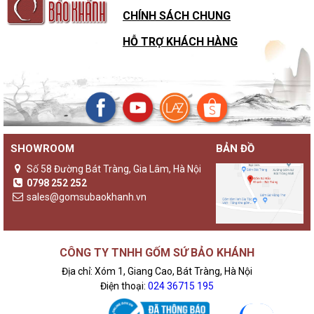
CHÍNH SÁCH CHUNG
HỖ TRỢ KHÁCH HÀNG
SHOWROOM
BẢN ĐỒ
Số 58 Đường Bát Tràng, Gia Lâm, Hà Nội
0798 252 252
sales@gomsubaokhanh.vn
CÔNG TY TNHH GỐM SỨ BẢO KHÁNH
Địa chỉ: Xóm 1, Giang Cao, Bát Tràng, Hà Nội
Điện thoại:
024 36715 195