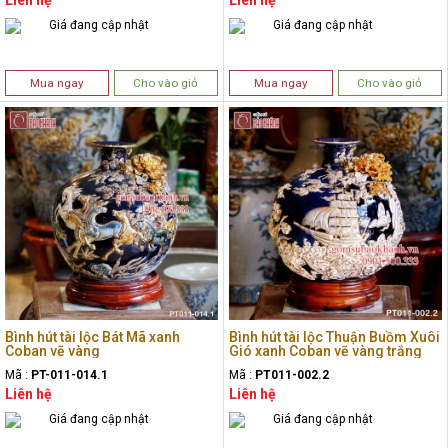
Liên hệ
Liên hệ
Giá đang cập nhật
Giá đang cập nhật
Mua ngay
Cho vào giỏ
Mua ngay
Cho vào giỏ
Bình hút tài lộc Bát Mã xanh
Bình hút tài lộc Thuận Buồm Xuôi
Coban vẽ vàng
Gió xanh Coban vẽ vàng trắng
Mã :
PT-011-014.1
Mã :
PT011-002.2
Liên hệ
Liên hệ
Giá đang cập nhật
Giá đang cập nhật