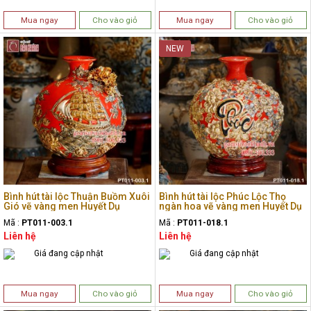
Mua ngay
Cho vào giỏ
Mua ngay
Cho vào giỏ
NEW
Bình hút tài lộc Thuận Buồm Xuôi
Bình hút tài lộc Phúc Lộc Thọ
Gió vẽ vàng men Huyết Dụ
ngàn hoa vẽ vàng men Huyết Dụ
Mã :
PT011-003.1
Mã :
PT011-018.1
Liên hệ
Liên hệ
Giá đang cập nhật
Giá đang cập nhật
Mua ngay
Cho vào giỏ
Mua ngay
Cho vào giỏ