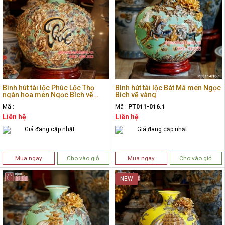
Bình hút tài lộc Phúc Lộc Thọ
Bình hút tài lộc Bát Mã men Ngọc
ngàn hoa men Ngọc Bích vẽ
Bích vẽ vàng
vàng
Mã :
Mã :
PT011-016.1
Liên hệ
Liên hệ
Giá đang cập nhật
Giá đang cập nhật
Mua ngay
Cho vào giỏ
Mua ngay
Cho vào giỏ
NEW