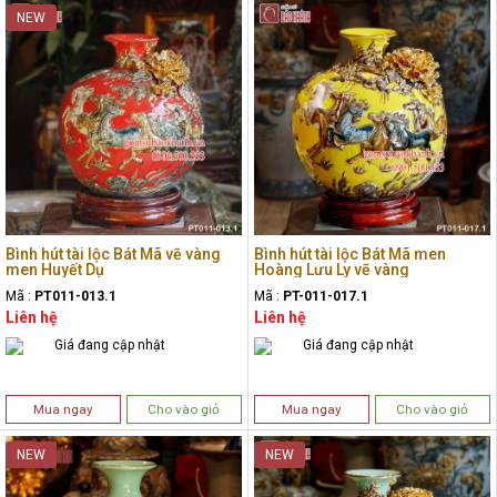
NEW
Bình hút tài lộc Bát Mã vẽ vàng
Bình hút tài lộc Bát Mã men
men Huyết Dụ
Hoàng Lưu Ly vẽ vàng
Mã :
PT011-013.1
Mã :
PT-011-017.1
Liên hệ
Liên hệ
Giá đang cập nhật
Giá đang cập nhật
Mua ngay
Cho vào giỏ
Mua ngay
Cho vào giỏ
NEW
NEW