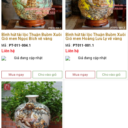
Bình hút tài lộc Thuận Buồm Xuôi
Bình hút tài lộc Thuận Buồm Xuôi
Gió men Ngọc Bích vẽ vàng
Gió men Hoàng Lưu Ly vẽ vàng
Mã :
PT-011-004.1
Mã :
PT011-001.1
Liên hệ
Liên hệ
Giá đang cập nhật
Giá đang cập nhật
Mua ngay
Cho vào giỏ
Mua ngay
Cho vào giỏ