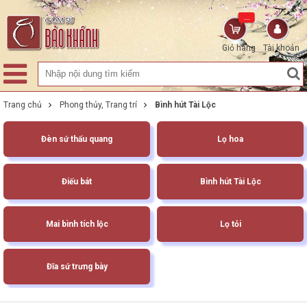
...
Giỏ hàng
Tài khoản
Trang chủ
Phong thủy, Trang trí
Bình hút Tài Lộc
Đèn sứ thấu quang
Lọ hoa
Điếu bát
Bình hút Tài Lộc
Mai bình tích lộc
Lọ tỏi
Đĩa sứ trưng bày