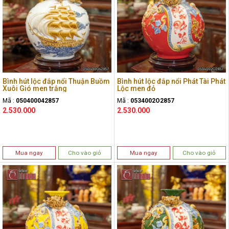
Bình hút lộc đắp nổi Thuận Buồm
Bình hút lộc đắp nổi Phát Tài Phát
Xuôi Gió men trắng
Lộc men đỏ
Mã :
050400042857
Mã :
0534002O2857
2.530.000
2.530.000
Mua ngay
Cho vào giỏ
Mua ngay
Cho vào giỏ