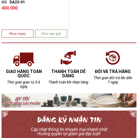
Mã :
DA23-01
400.000
Mua ngay
Cho vào giỏ
GIAO HÀNG TOÀN
THANH TOÁN DỄ
ĐỔI VÀ TRẢ HÀNG
QUỐC
DÀNG
Thời gian đổi trả lên đến
Thời gian giao từ 3-6
Thanh toán khi nhận hàng
7 ngày
ngày
Cập nhật thông tin khuyến mại nhanh nhất
Hưởng quyền lợi giảm giá đặc biệt!