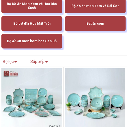
Bộ Đồ Ăn Men Kem vẽ Hoa Đào
Bộ đồ ăn men kem vẽ Đài Sen
Xanh
Bộ bát đĩa Hoa Mặt Trời
Bát ăn cơm
Bộ đồ ăn men kem hoa Sen Đỏ
Bộ lọc
Sắp xếp