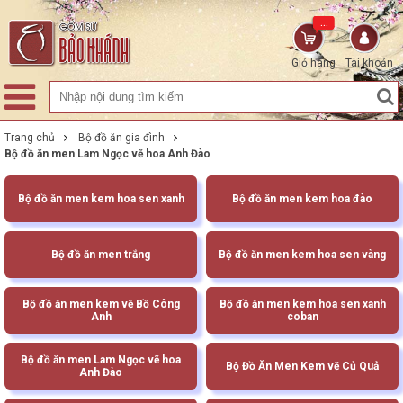
...
Giỏ hàng
Tài khoản
Trang chủ
Bộ đồ ăn gia đình
Bộ đồ ăn men Lam Ngọc vẽ hoa Anh Đào
Bộ đồ ăn men kem hoa sen xanh
Bộ đồ ăn men kem hoa đào
Bộ đồ ăn men trắng
Bộ đồ ăn men kem hoa sen vàng
Bộ đồ ăn men kem vẽ Bồ Công
Bộ đồ ăn men kem hoa sen xanh
Anh
coban
Bộ đồ ăn men Lam Ngọc vẽ hoa
Bộ Đồ Ăn Men Kem vẽ Củ Quả
Anh Đào