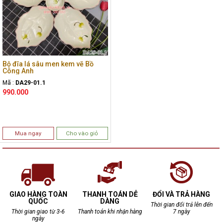
Bộ đĩa lá sâu men kem vẽ Bồ
Công Anh
Mã :
DA29-01.1
990.000
Mua ngay
Cho vào giỏ
GIAO HÀNG TOÀN
THANH TOÁN DỄ
ĐỔI VÀ TRẢ HÀNG
QUỐC
DÀNG
Thời gian đổi trả lên đến
Thời gian giao từ 3-6
Thanh toán khi nhận hàng
7 ngày
ngày