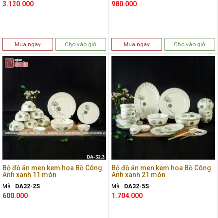
3.120.000
980.000
Mua ngay
Cho vào giỏ
Mua ngay
Cho vào giỏ
Bộ đồ ăn men kem hoa Bồ Công
Bộ đồ ăn men kem hoa Bồ Công
Anh xanh 11 món
Anh xanh 21 món
Mã :
DA32-2S
Mã :
DA32-5S
600.000
1.704.000