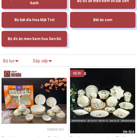
Bộ đồ ăn men kem vẽ Đài Sen
Xanh
Bộ bát đĩa Hoa Mặt Trời
Bát ăn cơm
Bộ đồ ăn men kem hoa Sen Đỏ
Bộ lọc
Sắp xếp
NEW