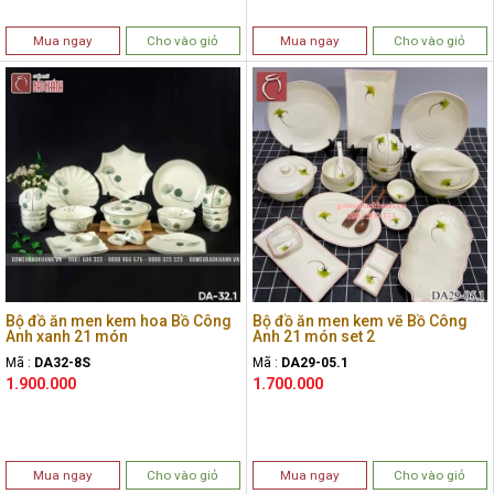
Mua ngay
Cho vào giỏ
Mua ngay
Cho vào giỏ
Bộ đồ ăn men kem hoa Bồ Công
Bộ đồ ăn men kem vẽ Bồ Công
Anh xanh 21 món
Anh 21 món set 2
Mã :
DA32-8S
Mã :
DA29-05.1
1.900.000
1.700.000
Mua ngay
Cho vào giỏ
Mua ngay
Cho vào giỏ