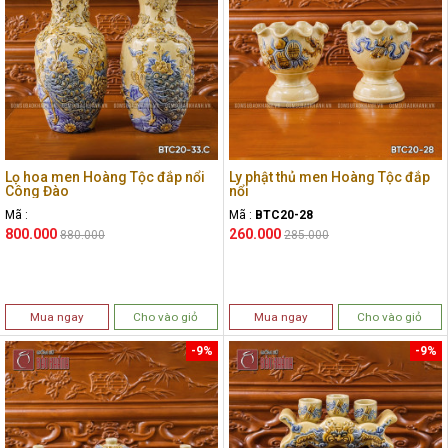
Lọ hoa men Hoàng Tộc đắp nổi
Ly phật thủ men Hoàng Tộc đắp
Công Đào
nổi
Mã :
Mã :
BTC20-28
800.000
260.000
880.000
285.000
Mua ngay
Cho vào giỏ
Mua ngay
Cho vào giỏ
-9%
-9%