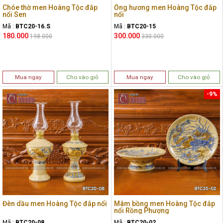
Chóe thờ men Hoàng Tộc đắp
Ống hương men Hoàng Tộc đắp
nổi Sen
nổi
Mã :
BTC20-16.S
Mã :
BTC20-15
180.000
300.000
198.000
330.000
Mua ngay
Cho vào giỏ
Mua ngay
Cho vào giỏ
-9%
Đèn dầu men Hoàng Tộc đắp nổi
Mâm bồng men Hoàng Tộc đắp
nổi Rồng Phượng
Mã :
BTC20-08
Mã :
BTC20-02