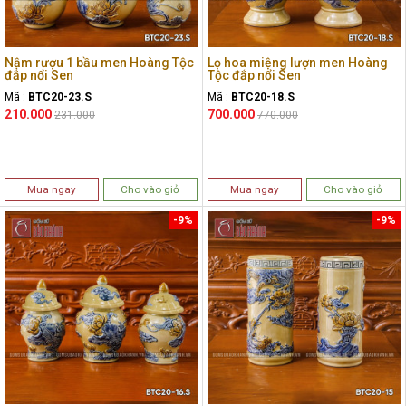
Nậm rượu 1 bầu men Hoàng Tộc
Lọ hoa miệng lượn men Hoàng
đắp nổi Sen
Tộc đắp nổi Sen
Mã :
BTC20-23.S
Mã :
BTC20-18.S
210.000
700.000
231.000
770.000
Mua ngay
Cho vào giỏ
Mua ngay
Cho vào giỏ
-9%
-9%