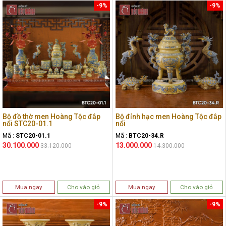
-9%
-9%
Bộ đồ thờ men Hoàng Tộc đắp
Bộ đỉnh hạc men Hoàng Tộc đắp
nổi STC20-01.1
nổi
Mã :
STC20-01.1
Mã :
BTC20-34.R
30.100.000
13.000.000
33.120.000
14.300.000
Mua ngay
Cho vào giỏ
Mua ngay
Cho vào giỏ
-9%
-9%