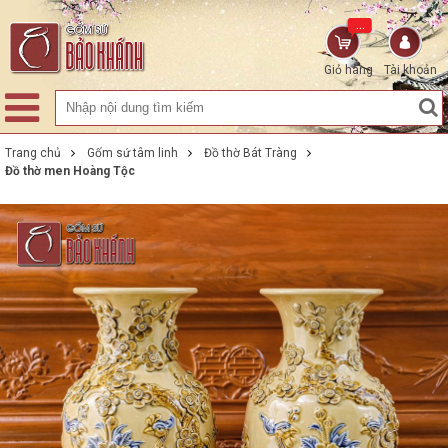
...
Giỏ hàng
Tài khoản
Trang chủ
Gốm sứ tâm linh
Đồ thờ Bát Tràng
Đồ thờ men Hoàng Tộc