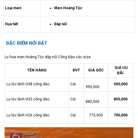
Loại men
Men Hoàng Tộc
Họa tiết
Đắp nổi
ĐẶC ĐIỂM NỔI BẬT
Lọ hoa men Hoàng Tộc đắp nổi Công Đào các size:
GIÁ ƯU
TÊN HÀNG
ĐVT
GIÁ GỐC
ĐÃI
Lọ lộc bình H38 công đào
Cái
900,000
990,000
Lọ lộc bình H32 công đào
Cái
800,000
880,000
Lọ lộc bình H26 công đào
Cái
770,000
700,000