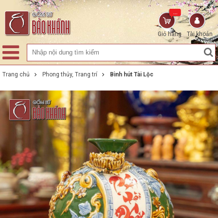
...
Giỏ hàng
Tài khoản
Trang chủ
Phong thủy, Trang trí
Bình hút Tài Lộc