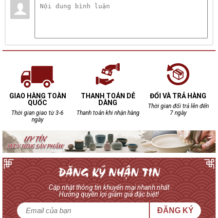
GIAO HÀNG TOÀN
THANH TOÁN DỄ
ĐỔI VÀ TRẢ HÀNG
QUỐC
DÀNG
Thời gian đổi trả lên đến
Thời gian giao từ 3-6
Thanh toán khi nhận hàng
7 ngày
ngày
Cập nhật thông tin khuyến mại nhanh nhất
Hưởng quyền lợi giảm giá đặc biệt!
ĐĂNG KÝ