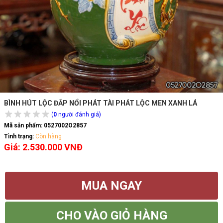
BÌNH HÚT LỘC ĐẮP NỔI PHÁT TÀI PHÁT LỘC MEN XANH LÁ
(
0
người đánh giá)
Mã sản phẩm:
0527002O2857
Tình trạng:
Còn hàng
Giá: 2.530.000 VNĐ
MUA NGAY
CHO VÀO GIỎ HÀNG