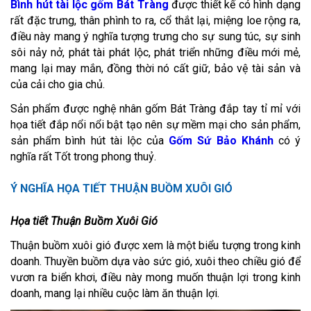
Bình hút tài lộc gốm Bát Tràng
được thiết kế có hình dạng
rất đặc trưng, thân phình to ra, cổ thắt lại, miệng loe rộng ra,
điều này mang ý nghĩa tượng trưng cho sự sung túc, sự sinh
sôi nảy nở, phát tài phát lộc, phát triển những điều mới mẻ,
mang lại may mắn, đồng thời nó cất giữ, bảo vệ tài sản và
của cải cho gia chủ.
Sản phẩm được nghệ nhân gốm Bát Tràng đắp tay tỉ mỉ với
họa tiết đắp nổi nổi bật tạo nên sự mềm mại cho sản phẩm,
sản phẩm bình hút tài lộc của
Gốm Sứ Bảo Khánh
có ý
nghĩa rất Tốt trong phong thuỷ.
Ý NGHĨA HỌA TIẾT THUẬN BUỒM XUÔI GIÓ
Họa tiết Thuận Buồm Xuôi Gió
Thuận buồm xuôi gió được xem là một biểu tượng trong kinh
doanh. Thuyền buồm dựa vào sức gió, xuôi theo chiều gió để
vươn ra biển khơi, điều này mong muốn thuận lợi trong kinh
doanh, mang lại nhiều cuộc làm ăn thuận lợi.