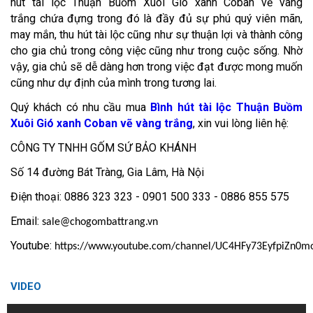
hút tài lộc Thuận Buồm Xuôi Gió xanh Coban vẽ vàng
trắng chứa đựng trong đó là đầy đủ sự phú quý viên mãn,
may mắn, thu hút tài lộc cũng như sự thuận lợi và thành công
cho gia chủ trong công việc cũng như trong cuộc sống. Nhờ
vậy, gia chủ sẽ dễ dàng hơn trong việc đạt được mong muốn
cũng như dự định của mình trong tương lai.
Quý khách có nhu cầu mua
Bình hút tài lộc Thuận Buồm
Xuôi Gió xanh Coban vẽ vàng trắng
, xin vui lòng liên hệ:
CÔNG TY TNHH GỐM SỨ BẢO KHÁNH
Số 14 đường Bát Tràng, Gia Lâm, Hà Nội
Điện thoại: 0886 323 323 - 0901 500 333 - 0886 855 575
Email:
sale@chogombattrang.vn
Youtube:
https://www.youtube.com/channel/UC4HFy73EyfpiZn0
VIDEO