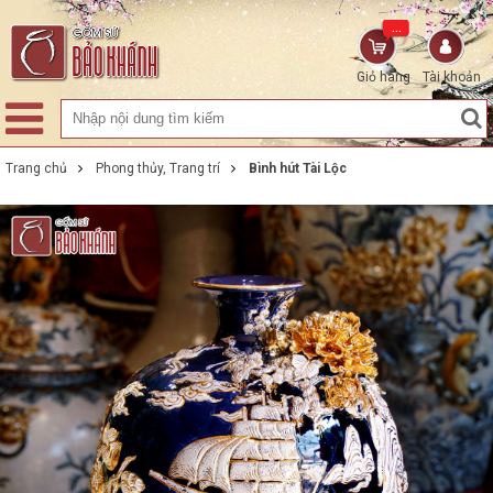
...
Giỏ hàng
Tài khoản
Trang chủ
Phong thủy, Trang trí
Bình hút Tài Lộc