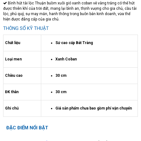
Bình hút tài lộc Thuận buồm xuôi gió xanh coban vẽ vàng trắng có thể hút
được thiên khí của trời đất, mang lại bình an, thịnh vượng cho gia chủ, cầu tài
lộc, phú quý, sự may mắn, hanh thông trong buôn bán kinh doanh, vừa thể
hiện được đẳng cấp của gia chủ.
THÔNG SỐ KỸ THUẬT
Chất liệu
Sứ cao cấp Bát Tràng
Loại men
Xanh Coban
Chiều cao
30 cm
ĐK thân
30 cm
Ghi chú
Giá sản phẩm chưa bao gồm phí vận chuyển
ĐẶC ĐIỂM NỔI BẬT