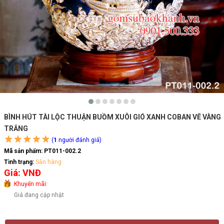
BÌNH HÚT TÀI LỘC THUẬN BUỒM XUÔI GIÓ XANH COBAN VẼ VÀNG
TRẮNG
(
1
người đánh giá)
Mã sản phẩm:
PT011-002.2
Tình trạng:
Sẵn hàng
Giá: VNĐ
Khuyến mãi:
Giá đang cập nhật