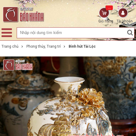
...
Giỏ hàng
Tài khoản
Trang chủ
Phong thủy, Trang trí
Bình hút Tài Lộc