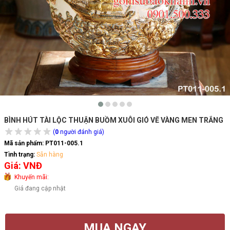
BÌNH HÚT TÀI LỘC THUẬN BUỒM XUÔI GIÓ VẼ VÀNG MEN TRẮNG
(
0
người đánh giá)
Mã sản phẩm:
PT011-005.1
Tình trạng:
Sẵn hàng
Giá: VNĐ
Khuyến mãi:
Giá đang cập nhật
MUA NGAY