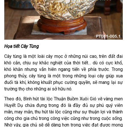
Họa tiết Cây Tùng
Cây tùng là một loài cây mọc ở những núi cao, trên đất đai
khô cằn, chịu sự khắc nghiệt của thời tiết… dù có cực khổ,
khó khăn nhưng vẫn hiên ngang tiến về phía trước. Trong
phong thủy, cây tùng là một trong những loại cây giúp xua
đuổi tà khí, không khuất phục cường quyền, sẽ mang lại sự
trường thọ cho những ai sở hữu nó.
Theo đó, Bình hút tài lộc Thuận Buồm Xuôi Gió vẽ vàng men
Huyết Dụ chứa đựng trong đó là đầy đủ sự phú quý viên
mãn, may mắn, thu hút tài lộc cũng như sự thuận lợi và thành
công cho gia chủ trong công việc cũng như trong cuộc sống.
Nhờ vậy, gia chủ sẽ dễ dàng hơn trong việc đạt được mong