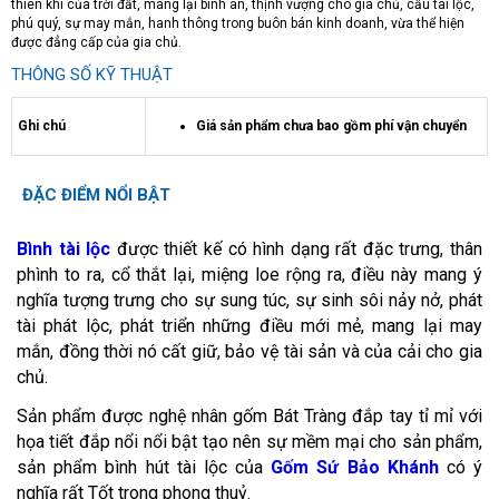
thiên khí của trời đất, mang lại bình an, thịnh vượng cho gia chủ, cầu tài lộc,
phú quý, sự may mắn, hanh thông trong buôn bán kinh doanh, vừa thể hiện
được đẳng cấp của gia chủ.
THÔNG SỐ KỸ THUẬT
Ghi chú
Giá sản phẩm chưa bao gồm phí vận chuyển
ĐẶC ĐIỂM NỔI BẬT
Bình tài lộc
được thiết kế có hình dạng rất đặc trưng, thân
phình to ra, cổ thắt lại, miệng loe rộng ra, điều này mang ý
nghĩa tượng trưng cho sự sung túc, sự sinh sôi nảy nở, phát
tài phát lộc, phát triển những điều mới mẻ, mang lại may
mắn, đồng thời nó cất giữ, bảo vệ tài sản và của cải cho gia
chủ.
Sản phẩm được nghệ nhân gốm Bát Tràng đắp tay tỉ mỉ với
họa tiết đắp nổi nổi bật tạo nên sự mềm mại cho sản phẩm,
sản phẩm bình hút tài lộc của
Gốm Sứ Bảo Khánh
có ý
nghĩa rất Tốt trong phong thuỷ.