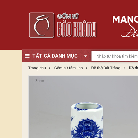
TẤT CẢ DANH MỤC
Trang chủ
Gốm sứ tâm linh
Đồ thờ Bát Tràng
Đồ t
Zoom