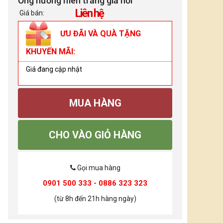
Ống hương men trắng giả nổi
Liên hệ
Giá bán:
ƯU ĐÃI VÀ QUÀ TẶNG
KHUYẾN MÃI:
Giá đang cập nhật
MUA HÀNG
CHO VÀO GIỎ HÀNG
Gọi mua hàng
0901 500 333 - 0886 323 323
(từ 8h đến 21h hàng ngày)