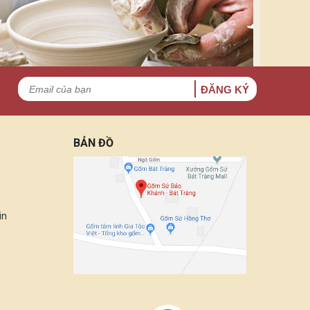
ĐĂNG KÝ
BẢN ĐỒ
in