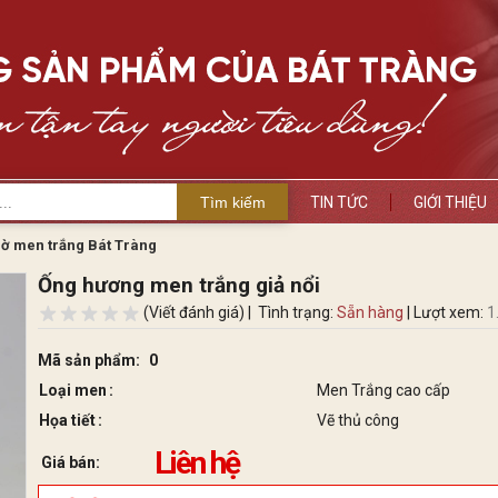
Tìm kiếm
TIN TỨC
GIỚI THIỆU
hờ men trắng Bát Tràng
Ống hương men trắng giả nổi
(Viết đánh giá) |
Tình trạng:
Sẵn hàng
| Lượt xem:
1
Mã sản phẩm:
0
Loại men
Men Trắng cao cấp
Họa tiết
Vẽ thủ công
Liên hệ
Giá bán: