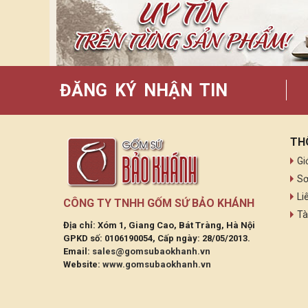
ĐĂNG KÝ NHẬN TIN
TH
Gi
Sơ
Li
CÔNG TY TNHH GỐM SỨ BẢO KHÁNH
Tà
Địa chỉ: Xóm 1, Giang Cao, Bát Tràng, Hà Nội
GPKD số: 0106190054, Cấp ngày: 28/05/2013.
Email:
sales@gomsubaokhanh.vn
Website:
www.gomsubaokhanh.vn