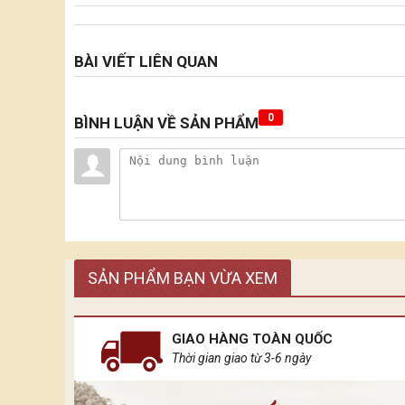
BÀI VIẾT LIÊN QUAN
0
BÌNH LUẬN VỀ SẢN PHẨM
SẢN PHẨM BẠN VỪA XEM
GIAO HÀNG TOÀN QUỐC
Thời gian giao từ 3-6 ngày