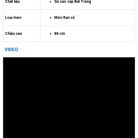
Chất liệu
Sứ cao cấp Bát Tràng
Loại men
Men Rạn cổ
Chiều cao
86 cm
VIDEO