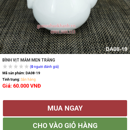
BÌNH VỊT MẮM MEN TRẮNG
(
0
người đánh giá)
Mã sản phẩm:
DA08-19
Tình trạng:
Sẵn hàng
Giá: 60.000 VNĐ
MUA NGAY
CHO VÀO GIỎ HÀNG