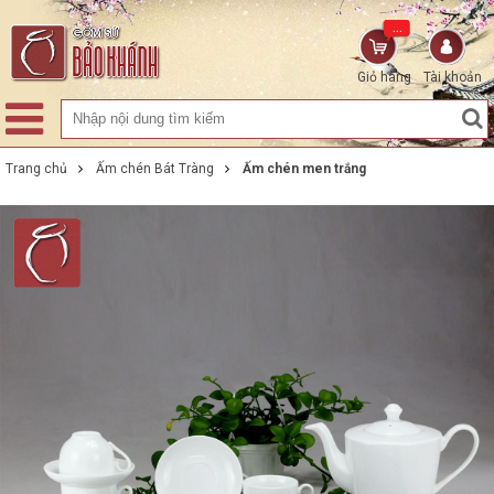
...
Giỏ hàng
Tài khoản
Trang chủ
Ấm chén Bát Tràng
Ấm chén men trắng