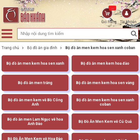
...
Giỏ hàng
Tài khoản
Trang chủ
Bộ đồ ăn gia đình
Bộ đồ ăn men kem hoa sen xanh coban
Bộ đồ ăn men kem hoa sen xanh
Bộ đồ ăn men kem hoa đào
Bộ đồ ăn men trắng
Bộ đồ ăn men kem hoa sen vàng
Bộ đồ ăn men kem vẽ Bồ Công
Bộ đồ ăn men kem hoa sen xanh
Anh
coban
Bộ đồ ăn men Lam Ngọc vẽ hoa
Bộ Đồ Ăn Men Kem vẽ Củ Quả
Anh Đào
Bộ Đồ Ăn Men Kem vẽ Hoa Đào