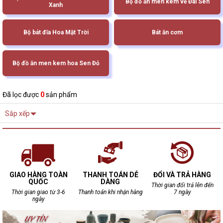
Bộ đồ ăn men kem vẽ Đài Sen
Xanh
Bộ bát đĩa Hoa Mặt Trời
Bát ăn cơm
Bộ đồ ăn men kem hoa Sen Đỏ
Đã lọc được
0
sản phẩm
Sắp xếp
GIAO HÀNG TOÀN
THANH TOÁN DỄ
ĐỔI VÀ TRẢ HÀNG
QUỐC
DÀNG
Thời gian đổi trả lên đến
Thời gian giao từ 3-6
Thanh toán khi nhận hàng
7 ngày
ngày