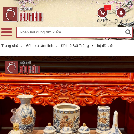
...
Giỏ hàng
Tài khoản
Trang chủ
Gốm sứ tâm linh
Đồ thờ Bát Tràng
Bộ đồ thờ