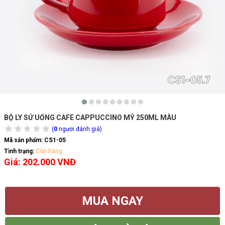
BỘ LY SỨ UỐNG CAFE CAPPUCCINO MỸ 250ML MÀU
(
0
người đánh giá)
Mã sản phẩm:
CS1-05
Tình trạng:
Còn hàng
Giá: 202.000 VNĐ
MUA NGAY