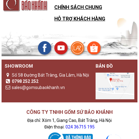
CHÍNH SÁCH CHUNG
HỖ TRỢ KHÁCH HÀNG
SHOWROOM
BẢN ĐỒ
Số 58 Đường Bát Tràng, Gia Lâm, Hà Nội
0798 252 252
sales@gomsubaokhanh.vn
CÔNG TY TNHH GỐM SỨ BẢO KHÁNH
Địa chỉ: Xóm 1, Giang Cao, Bát Tràng, Hà Nội
Điện thoại:
024 36715 195