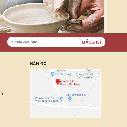
ĐĂNG KÝ
BẢN ĐỒ
in