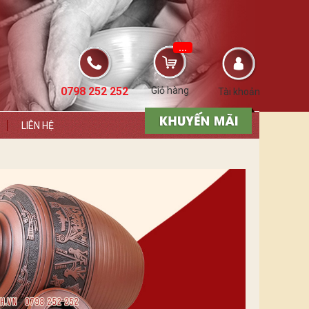
...
0798 252 252
Giỏ hàng
Tài khoản
LIÊN HỆ