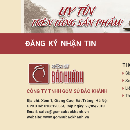
ĐĂNG KÝ NHẬN TIN
TH
Gi
Sơ
Li
CÔNG TY TNHH GỐM SỨ BẢO KHÁNH
Tà
Địa chỉ: Xóm 1, Giang Cao, Bát Tràng, Hà Nội
GPKD số: 0106190054, Cấp ngày: 28/05/2013.
Email:
sales@gomsubaokhanh.vn
Website:
www.gomsubaokhanh.vn