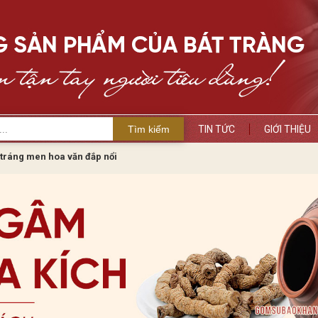
Tìm kiếm
TIN TỨC
GIỚI THIỆU
tráng men hoa văn đắp nổi