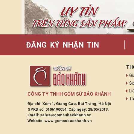
ĐĂNG KÝ NHẬN TIN
TH
Gi
Sơ
Li
CÔNG TY TNHH GỐM SỨ BẢO KHÁNH
Tà
Địa chỉ: Xóm 1, Giang Cao, Bát Tràng, Hà Nội
GPKD số: 0106190054, Cấp ngày: 28/05/2013.
Email:
sales@gomsubaokhanh.vn
Website:
www.gomsubaokhanh.vn