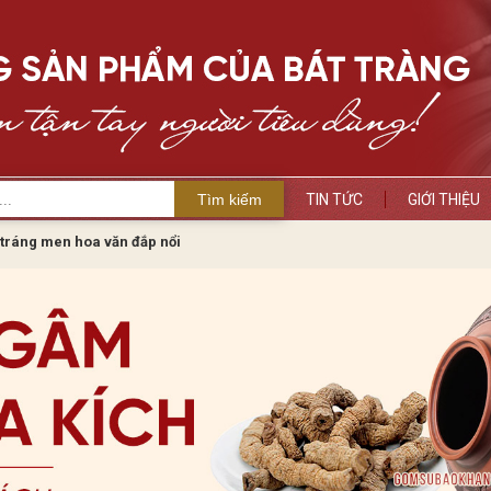
Tìm kiếm
TIN TỨC
GIỚI THIỆU
tráng men hoa văn đắp nổi