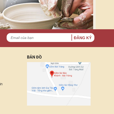
ĐĂNG KÝ
BẢN ĐỒ
in