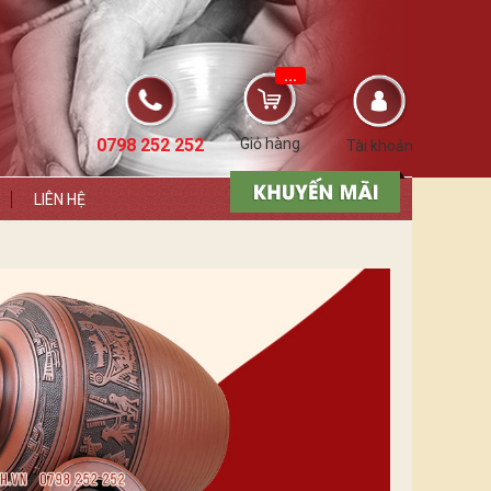
...
0798 252 252
Giỏ hàng
Tài khoản
LIÊN HỆ