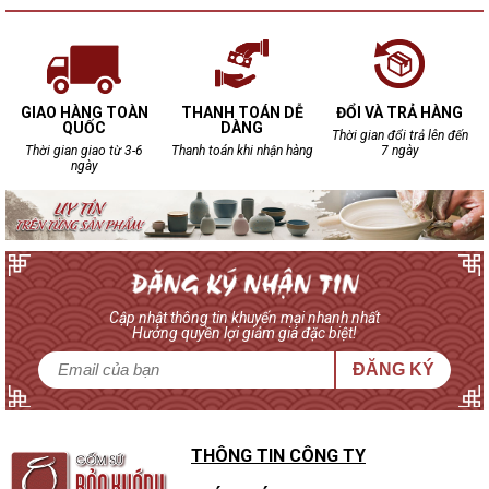
GIAO HÀNG TOÀN
THANH TOÁN DỄ
ĐỔI VÀ TRẢ HÀNG
QUỐC
DÀNG
Thời gian đổi trả lên đến
Thời gian giao từ 3-6
Thanh toán khi nhận hàng
7 ngày
ngày
Cập nhật thông tin khuyến mại nhanh nhất
Hưởng quyền lợi giảm giá đặc biệt!
ĐĂNG KÝ
THÔNG TIN CÔNG TY