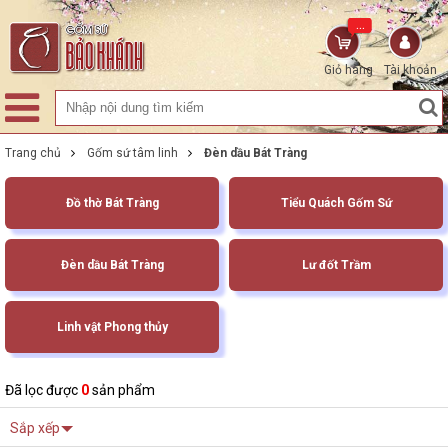
...
Giỏ hàng
Tài khoản
Trang chủ
Gốm sứ tâm linh
Đèn dầu Bát Tràng
Đồ thờ Bát Tràng
Tiểu Quách Gốm Sứ
Đèn dầu Bát Tràng
Lư đốt Trầm
Linh vật Phong thủy
Đã lọc được
0
sản phẩm
Sắp xếp