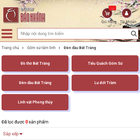
...
Giỏ hàng
Tài khoản
Trang chủ
Gốm sứ tâm linh
Đèn dầu Bát Tràng
Đồ thờ Bát Tràng
Tiểu Quách Gốm Sứ
Đèn dầu Bát Tràng
Lư đốt Trầm
Linh vật Phong thủy
Đã lọc được
0
sản phẩm
Sắp xếp