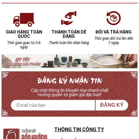
GIAO HÀNG TOÀN
THANH TOÁN DỄ
ĐỔI VÀ TRẢ HÀNG
QUỐC
DÀNG
Thời gian đổi trả lên đến
Thời gian giao từ 3-6
Thanh toán khi nhận hàng
7 ngày
ngày
Cập nhật thông tin khuyến mại nhanh nhất
Hưởng quyền lợi giảm giá đặc biệt!
ĐĂNG KÝ
THÔNG TIN CÔNG TY