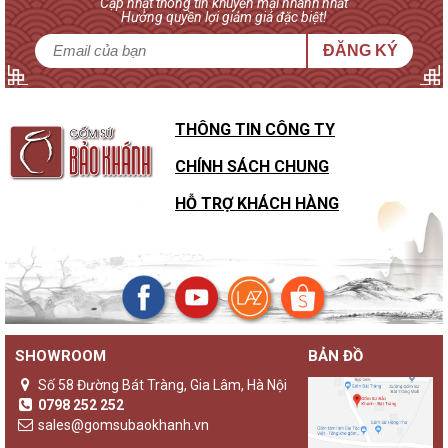
Cập nhật thông tin khuyến mại nhanh nhất
Hưởng quyền lợi giảm giá đặc biệt!
ĐĂNG KÝ
THÔNG TIN CÔNG TY
CHÍNH SÁCH CHUNG
HỖ TRỢ KHÁCH HÀNG
SHOWROOM
BẢN ĐỒ
Số 58 Đường Bát Tràng, Gia Lâm, Hà Nội
0798 252 252
sales@gomsubaokhanh.vn