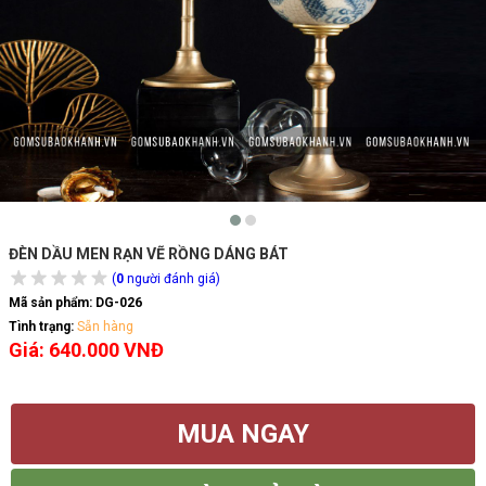
ĐÈN DẦU MEN RẠN VẼ RỒNG DÁNG BÁT
(
0
người đánh giá)
Mã sản phẩm:
DG-026
Tình trạng:
Sẵn hàng
Giá: 640.000 VNĐ
MUA NGAY