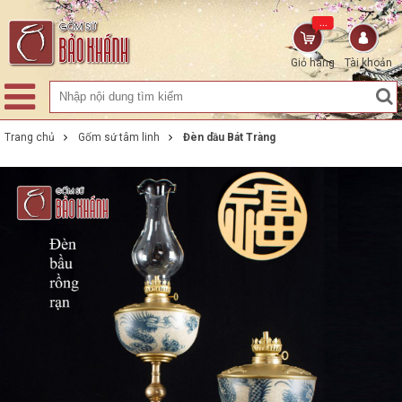
...
Giỏ hàng
Tài khoản
Trang chủ
Gốm sứ tâm linh
Đèn dầu Bát Tràng