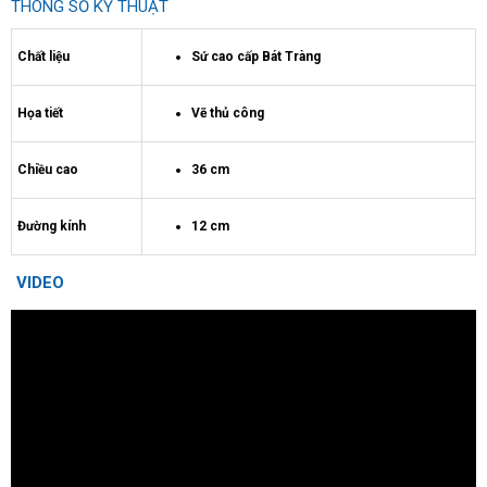
THÔNG SỐ KỸ THUẬT
Chất liệu
Sứ cao cấp Bát Tràng
Họa tiết
Vẽ thủ công
Chiều cao
36 cm
Đường kính
12 cm
VIDEO