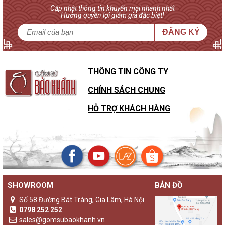
Cập nhật thông tin khuyến mại nhanh nhất
Hưởng quyền lợi giảm giá đặc biệt!
ĐĂNG KÝ
THÔNG TIN CÔNG TY
CHÍNH SÁCH CHUNG
HỖ TRỢ KHÁCH HÀNG
SHOWROOM
BẢN ĐỒ
Số 58 Đường Bát Tràng, Gia Lâm, Hà Nội
0798 252 252
sales@gomsubaokhanh.vn