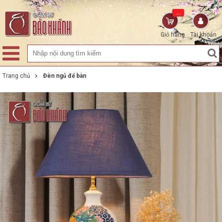
...
Giỏ hàng
Tài khoản
Trang chủ
Đèn ngủ để bàn