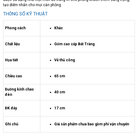
tạo điểm nhấn cho mọi căn phòng.
THÔNG SỐ KỸ THUẬT
Phong cách
Khác
Chất liệu
Gốm cao cấp Bát Tràng
Họa tiết
Vẽ thủ công
Chiều cao
65 cm
Đường kính chao
40 cm
đèn
ĐK đáy
17 cm
Ghi chú
Giá sản phẩm chưa bao gồm phí vận chuyển