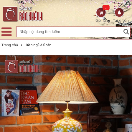
...
Giỏ hàng
Tài khoản
Trang chủ
Đèn ngủ để bàn