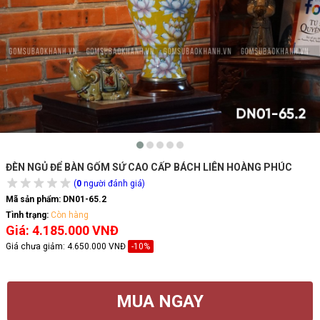
ĐÈN NGỦ ĐỂ BÀN GỐM SỨ CAO CẤP BÁCH LIÊN HOÀNG PHÚC
(
0
người đánh giá)
Mã sản phẩm:
DN01-65.2
Tình trạng:
Còn hàng
Giá: 4.185.000 VNĐ
Giá chưa giảm:
4.650.000 VNĐ
-10%
MUA NGAY