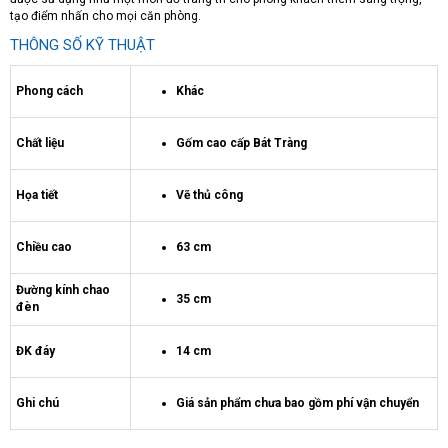
tạo điểm nhấn cho mọi căn phòng.
THÔNG SỐ KỸ THUẬT
Phong cách
Khác
Chất liệu
Gốm cao cấp Bát Tràng
Họa tiết
Vẽ thủ công
Chiều cao
63 cm
Đường kính chao
35 cm
đèn
ĐK đáy
14 cm
Ghi chú
Giá sản phẩm chưa bao gồm phí vận chuyển