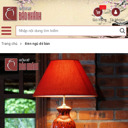
...
Giỏ hàng
Tài khoản
Trang chủ
Đèn ngủ để bàn