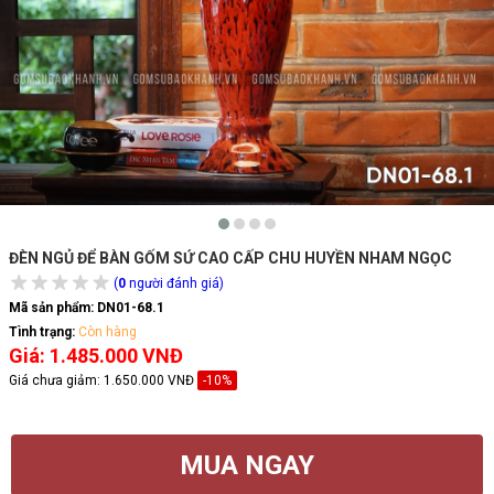
ĐÈN NGỦ ĐỂ BÀN GỐM SỨ CAO CẤP CHU HUYỀN NHAM NGỌC
(
0
người đánh giá)
Mã sản phẩm:
DN01-68.1
Tình trạng:
Còn hàng
Giá: 1.485.000 VNĐ
Giá chưa giảm:
1.650.000 VNĐ
-10%
MUA NGAY