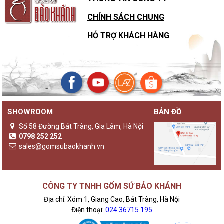
CHÍNH SÁCH CHUNG
HỖ TRỢ KHÁCH HÀNG
SHOWROOM
BẢN ĐỒ
Số 58 Đường Bát Tràng, Gia Lâm, Hà Nội
0798 252 252
sales@gomsubaokhanh.vn
CÔNG TY TNHH GỐM SỨ BẢO KHÁNH
Địa chỉ: Xóm 1, Giang Cao, Bát Tràng, Hà Nội
Điện thoại:
024 36715 195