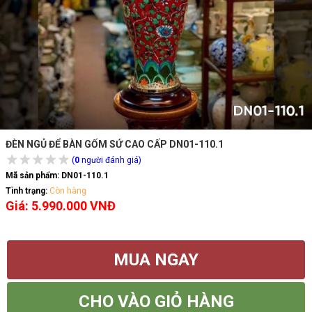
ĐÈN NGỦ ĐỂ BÀN GỐM SỨ CAO CẤP DN01-110.1
(
0
người đánh giá)
Mã sản phẩm:
DN01-110.1
Tình trạng:
Còn hàng
Giá: 5.990.000 VNĐ
MUA NGAY
CHO VÀO GIỎ HÀNG