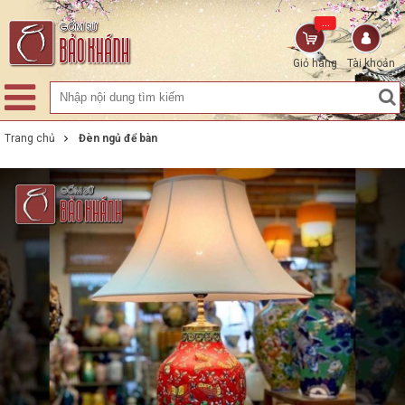
...
Giỏ hàng
Tài khoản
Trang chủ
Đèn ngủ để bàn