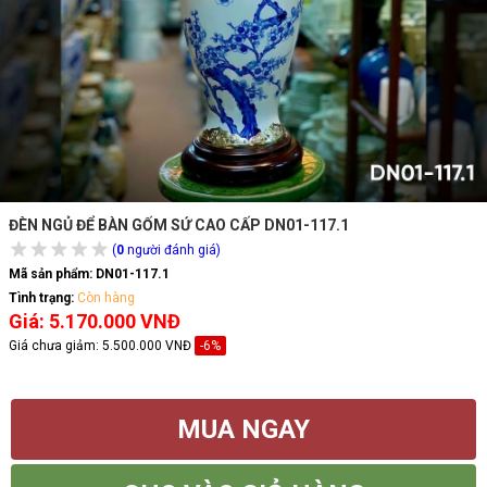
ĐÈN NGỦ ĐỂ BÀN GỐM SỨ CAO CẤP DN01-117.1
(
0
người đánh giá)
Mã sản phẩm:
DN01-117.1
Tình trạng:
Còn hàng
Giá: 5.170.000 VNĐ
Giá chưa giảm:
5.500.000 VNĐ
-6%
MUA NGAY