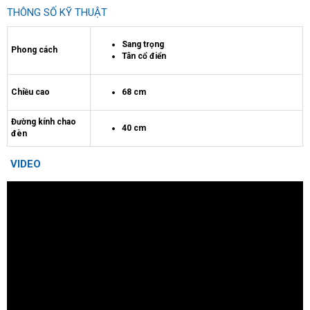
THÔNG SỐ KỸ THUẬT
Sang trọng
Phong cách
Tân cổ điển
Chiều cao
68 cm
Đường kính chao
40 cm
đèn
VIDEO