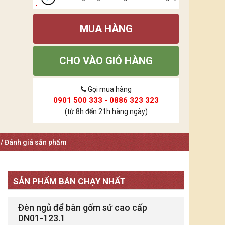
MUA HÀNG
CHO VÀO GIỎ HÀNG
Gọi mua hàng
0901 500 333 - 0886 323 323
(từ 8h đến 21h hàng ngày)
 / Đánh giá sản phẩm
SẢN PHẨM BÁN CHẠY NHẤT
Đèn ngủ để bàn gốm sứ cao cấp
DN01-123.1