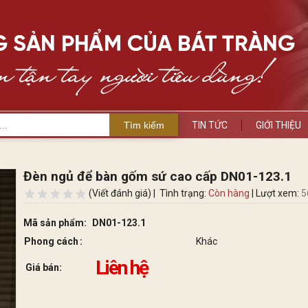
Tìm kiếm
TIN TỨC
GIỚI THIỆU
Đèn ngủ để bàn gốm sứ cao cấp DN01-123.1
(Viết đánh giá) |
Tình trạng:
Còn hàng
| Lượt xem:
5
Mã sản phẩm:
DN01-123.1
Phong cách
Khác
Liên hệ
Giá bán: