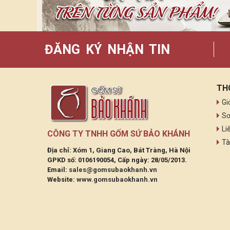
ĐĂNG KÝ NHẬN TIN
TH
Gi
Sơ
Li
CÔNG TY TNHH GỐM SỨ BẢO KHÁNH
Tà
Địa chỉ: Xóm 1, Giang Cao, Bát Tràng, Hà Nội
GPKD số: 0106190054, Cấp ngày: 28/05/2013.
Email:
sales@gomsubaokhanh.vn
Website:
www.gomsubaokhanh.vn