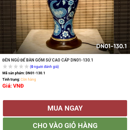
ĐÈN NGỦ ĐỂ BÀN GỐM SỨ CAO CẤP DN01-130.1
(
0
người đánh giá)
Mã sản phẩm:
DN01-130.1
Tình trạng:
Còn hàng
Giá: VNĐ
MUA NGAY
CHO VÀO GIỎ HÀNG