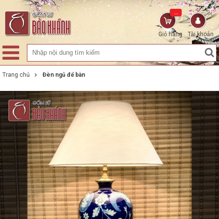
...
Giỏ hàng
Tài khoản
Trang chủ
Đèn ngủ để bàn