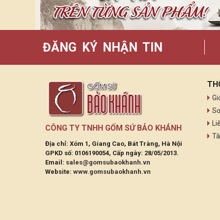
ĐĂNG KÝ NHẬN TIN
TH
Gi
Sơ
Li
CÔNG TY TNHH GỐM SỨ BẢO KHÁNH
Tà
Địa chỉ: Xóm 1, Giang Cao, Bát Tràng, Hà Nội
GPKD số: 0106190054, Cấp ngày: 28/05/2013.
Email:
sales@gomsubaokhanh.vn
Website:
www.gomsubaokhanh.vn