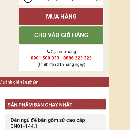
MUA HÀNG
CHO VÀO GIỎ HÀNG
Gọi mua hàng
0901 500 333 - 0886 323 323
(từ 8h đến 21h hàng ngày)
 / Đánh giá sản phẩm
SẢN PHẨM BÁN CHẠY NHẤT
Đèn ngủ để bàn gốm sứ cao cấp
DN01-144.1