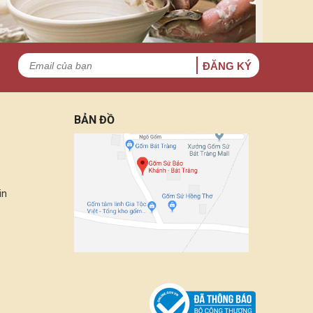
ĐĂNG KÝ
BẢN ĐỒ
in