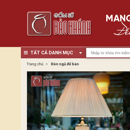
TẤT CẢ DANH MỤC
Trang chủ
Đèn ngủ để bàn
Zoom