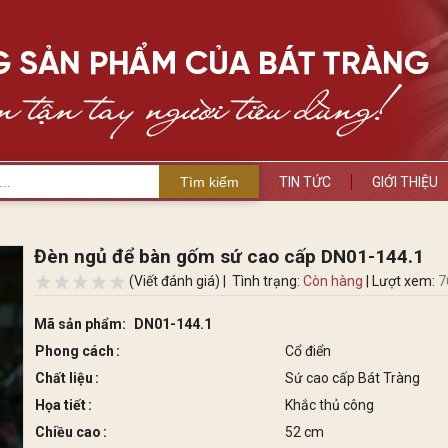
Tìm kiếm
TIN TỨC
GIỚI THIỆU
Đèn ngủ để bàn gốm sứ cao cấp DN01-144.1
(Viết đánh giá) |
Tình trạng:
Còn hàng
| Lượt xem:
7
Mã sản phẩm:
DN01-144.1
Phong cách
Cổ điển
Chất liệu
Sứ cao cấp Bát Tràng
Họa tiết
Khắc thủ công
Chiều cao
52 cm