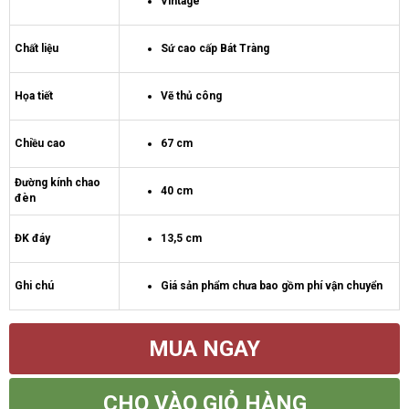
Vintage
Chất liệu
Sứ cao cấp Bát Tràng
Họa tiết
Vẽ thủ công
Chiều cao
67 cm
Đường kính chao
40 cm
đèn
ĐK đáy
13,5 cm
Ghi chú
Giá sản phẩm chưa bao gồm phí vận chuyển
MUA NGAY
CHO VÀO GIỎ HÀNG