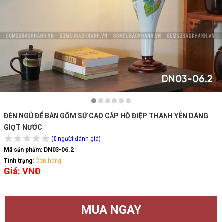
ĐÈN NGỦ ĐỂ BÀN GỐM SỨ CAO CẤP HỒ ĐIỆP THANH YÊN DÁNG
GIỌT NƯỚC
(
0
người đánh giá)
Mã sản phẩm:
DN03-06.2
Tình trạng:
Còn hàng
Giá: VNĐ
MUA NGAY