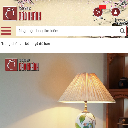
...
Giỏ hàng
Tài khoản
Trang chủ
Đèn ngủ để bàn