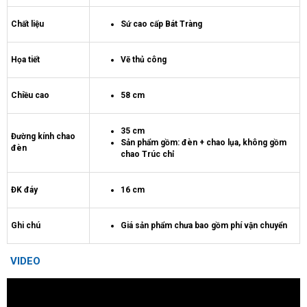
Chất liệu
Sứ cao cấp Bát Tràng
Họa tiết
Vẽ thủ công
Chiều cao
58 cm
35 cm
Đường kính chao
Sản phẩm gồm: đèn + chao lụa, không gồm
đèn
chao Trúc chỉ
ĐK đáy
16 cm
Ghi chú
Giá sản phẩm chưa bao gồm phí vận chuyển
VIDEO