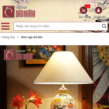
...
Giỏ hàng
Tài khoản
Trang chủ
Đèn ngủ để bàn