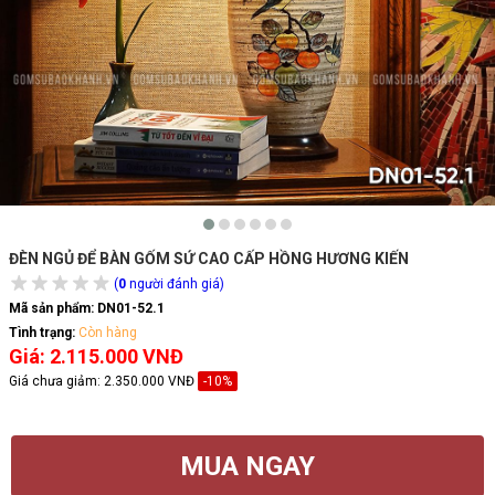
ĐÈN NGỦ ĐỂ BÀN GỐM SỨ CAO CẤP HỒNG HƯƠNG KIẾN
(
0
người đánh giá)
Mã sản phẩm:
DN01-52.1
Tình trạng:
Còn hàng
Giá: 2.115.000 VNĐ
Giá chưa giảm:
2.350.000 VNĐ
-10%
MUA NGAY