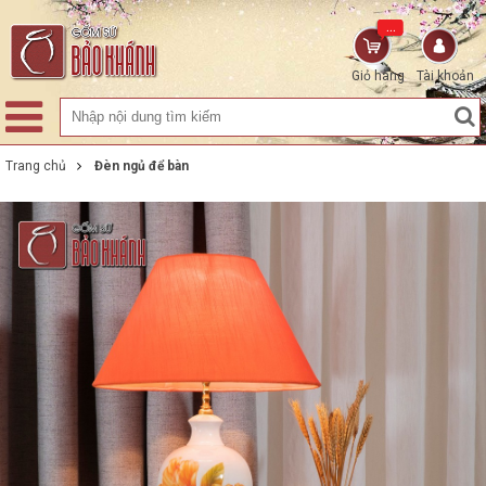
...
Giỏ hàng
Tài khoản
Trang chủ
Đèn ngủ để bàn