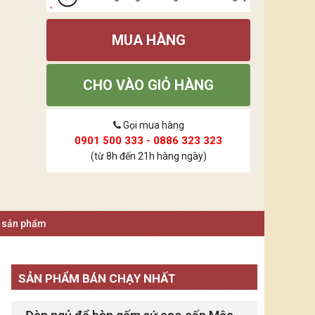
MUA HÀNG
CHO VÀO GIỎ HÀNG
Gọi mua hàng
0901 500 333 - 0886 323 323
(từ 8h đến 21h hàng ngày)
á sản phẩm
SẢN PHẨM BÁN CHẠY NHẤT