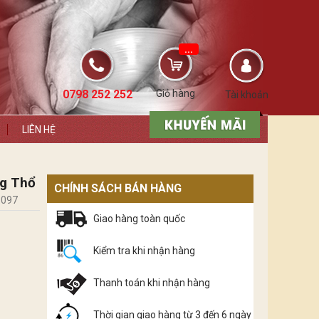
...
0798 252 252
Giỏ hàng
Tài khoản
LIÊN HỆ
ng Thổ
CHÍNH SÁCH BÁN HÀNG
.097
Giao hàng toàn quốc
Kiểm tra khi nhận hàng
Thanh toán khi nhận hàng
Thời gian giao hàng từ 3 đến 6 ngày