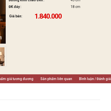
Đường kính chao đèn
45 cm
ĐK đáy
18 cm
1.840.000
Giá bán:
hẩm giá tương đương
Sản phẩm liên quan
Bình luận / Đánh gi