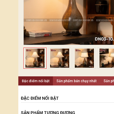
Đặc điểm nổi bật
Sản phẩm bán chạy nhất
Sản p
ĐẶC ĐIỂM NỔI BẬT
SẢN PHẨM TƯƠNG ĐƯƠNG