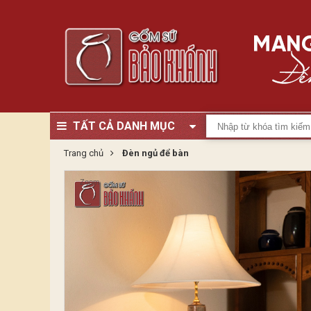
TẤT CẢ DANH MỤC
Trang chủ
Đèn ngủ để bàn
Zoom