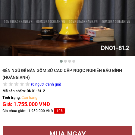
ĐÈN NGỦ ĐỂ BÀN GỐM SỨ CAO CẤP NGỌC NGHIÊN BẢO BÌNH
(HOÀNG ANH)
(
0
người đánh giá)
Mã sản phẩm:
DN01-81.2
Tình trạng:
Còn hàng
Giá: 1.755.000 VNĐ
Giá chưa giảm:
1.950.000 VNĐ
-10%
MUA NGAY