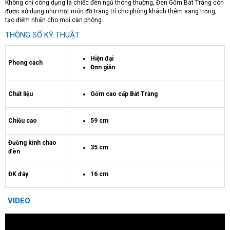
Không chỉ công dụng là chiếc đèn ngủ thông thường, Đèn Gốm Bát Tràng còn
được sử dụng như một món đồ trang trí cho phòng khách thêm sang trọng,
tạo điểm nhấn cho mọi căn phòng.
THÔNG SỐ KỸ THUẬT
Hiện đại
Phong cách
Đơn giản
Chất liệu
Gốm cao cấp Bát Tràng
Chiều cao
59 cm
Đường kính chao
35 cm
đèn
ĐK đáy
16 cm
VIDEO