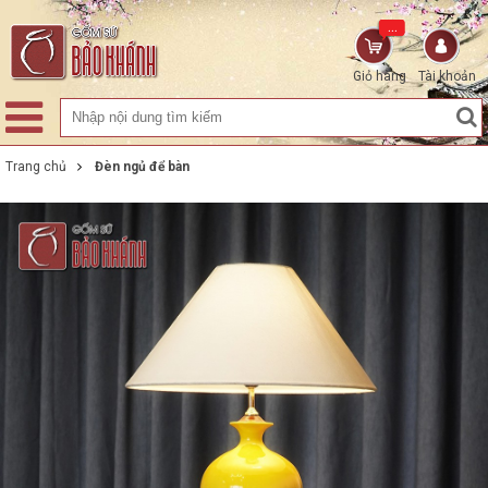
...
Giỏ hàng
Tài khoản
Trang chủ
Đèn ngủ để bàn