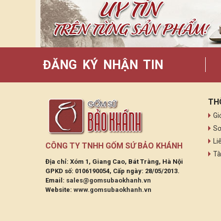
ĐĂNG KÝ NHẬN TIN
TH
Gi
Sơ
Li
CÔNG TY TNHH GỐM SỨ BẢO KHÁNH
Tà
Địa chỉ: Xóm 1, Giang Cao, Bát Tràng, Hà Nội
GPKD số: 0106190054, Cấp ngày: 28/05/2013.
Email:
sales@gomsubaokhanh.vn
Website:
www.gomsubaokhanh.vn