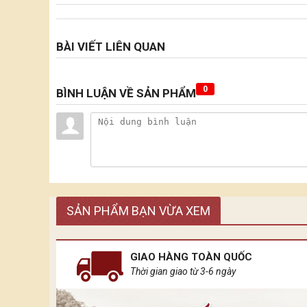
BÀI VIẾT LIÊN QUAN
0
BÌNH LUẬN VỀ SẢN PHẨM
SẢN PHẨM BẠN VỪA XEM
GIAO HÀNG TOÀN QUỐC
Thời gian giao từ 3-6 ngày