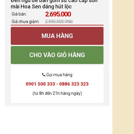
Đèn ngủ để bàn gốm sứ cao cấp sơn
mài Hoa Sen dáng hút lộc
2.695.000
Giá bán:
Giá chưa giảm:
2.990.000 VNĐ
MUA HÀNG
CHO VÀO GIỎ HÀNG
Gọi mua hàng
0901 500 333 - 0886 323 323
(từ 8h đến 21h hàng ngày)