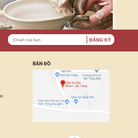
ĐĂNG KÝ
BẢN ĐỒ
in