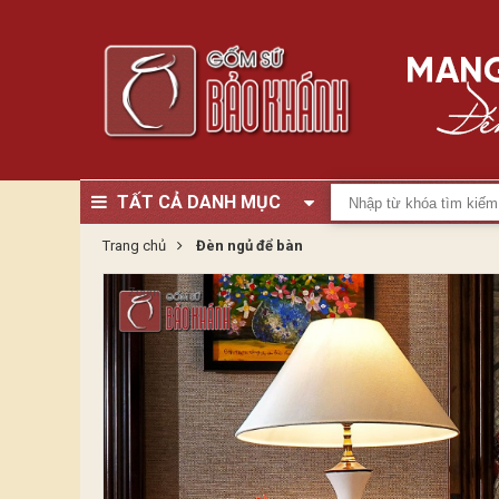
TẤT CẢ DANH MỤC
Trang chủ
Đèn ngủ để bàn
Zoom