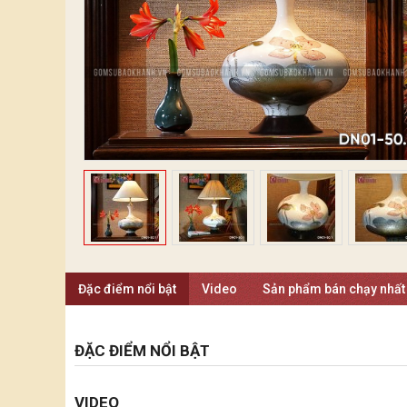
Đặc điểm nổi bật
Video
Sản phẩm bán chạy nhất
ĐẶC ĐIỂM NỔI BẬT
VIDEO