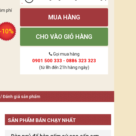
ồm phí
MUA HÀNG
-10%
CHO VÀO GIỎ HÀNG
Gọi mua hàng
0901 500 333 - 0886 323 323
(từ 8h đến 21h hàng ngày)
 / Đánh giá sản phẩm
SẢN PHẨM BÁN CHẠY NHẤT