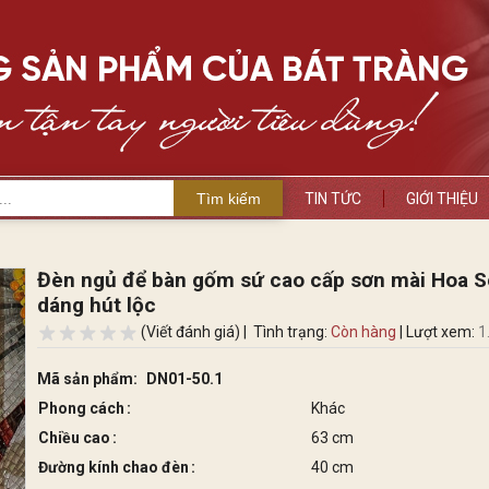
Tìm kiếm
TIN TỨC
GIỚI THIỆU
Đèn ngủ để bàn gốm sứ cao cấp sơn mài Hoa 
dáng hút lộc
(Viết đánh giá) |
Tình trạng:
Còn hàng
| Lượt xem:
1
Mã sản phẩm:
DN01-50.1
Phong cách
Khác
Chiều cao
63 cm
Đường kính chao đèn
40 cm