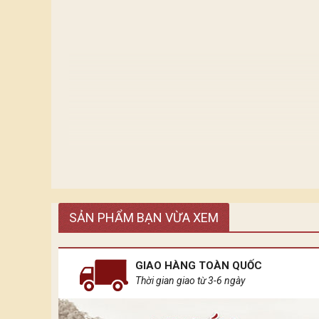
Ánh sáng tựa những dòng chảy tiếp nối nhau. Mỗi
SẢN PHẨM BẠN VỪA XEM
diện cho sự phát triển tân tiến hiện đại.
Còn ánh sáng của Bảo Khánh đến từ những chiếc đè
GIAO HÀNG TOÀN QUỐC
Thời gian giao từ 3-6 ngày