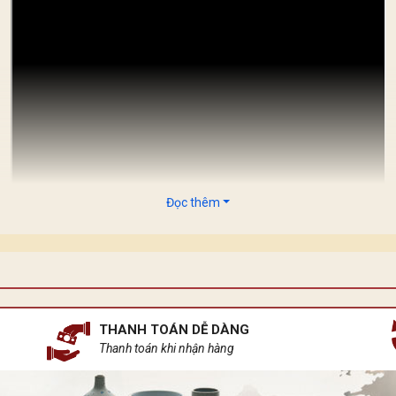
Đọc thêm
 dòng ánh sáng lại có những sứ mệnh riêng. Ánh sáng mặt trời k
n ngủ gốm sứ, tựa như một khúc ca du dương ngân lên giữa chốn
THANH TOÁN DỄ DÀNG
Thanh toán khi nhận hàng