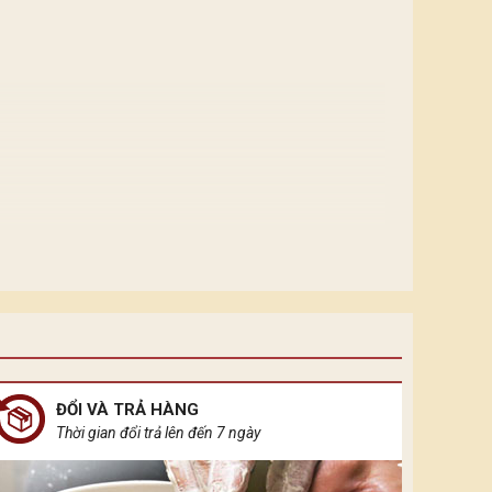
hởi nguồn của sự sống vạn vật, ánh sáng điện đại
 không gian khuê tĩnh ẩn đầy rung cảm.
ĐỔI VÀ TRẢ HÀNG
Thời gian đổi trả lên đến 7 ngày