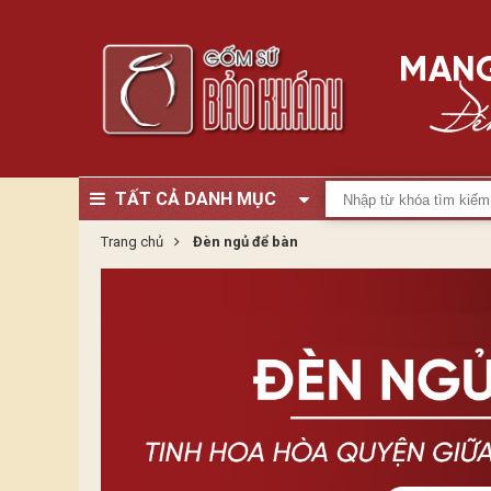
TẤT CẢ DANH MỤC
Trang chủ
Đèn ngủ để bàn