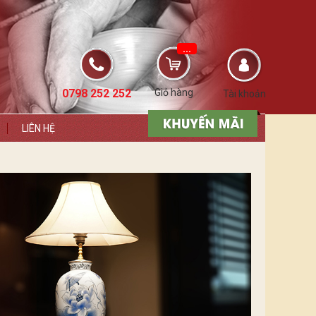
...
0798 252 252
Giỏ hàng
Tài khoản
LIÊN HỆ