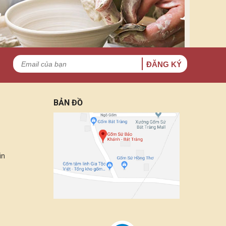
ĐĂNG KÝ
BẢN ĐỒ
in