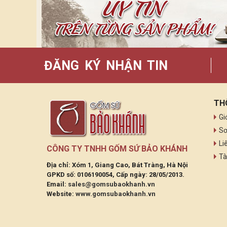
ĐĂNG KÝ NHẬN TIN
TH
Gi
Sơ
Li
CÔNG TY TNHH GỐM SỨ BẢO KHÁNH
Tà
Địa chỉ: Xóm 1, Giang Cao, Bát Tràng, Hà Nội
GPKD số: 0106190054, Cấp ngày: 28/05/2013.
Email:
sales@gomsubaokhanh.vn
Website:
www.gomsubaokhanh.vn