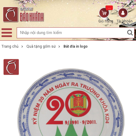
...
Giỏ hàng
Tài khoản
Trang chủ
Quà tặng gốm sứ
Bát đĩa in logo