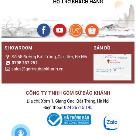
HỖ TRỢ KHÁCH HÀNG
SHOWROOM
BẢN ĐỒ
Số 58 Đường Bát Tràng, Gia Lâm, Hà Nội
0798 252 252
sales@gomsubaokhanh.vn
CÔNG TY TNHH GỐM SỨ BẢO KHÁNH
Địa chỉ: Xóm 1, Giang Cao, Bát Tràng, Hà Nội
Điện thoại:
024 36715 195