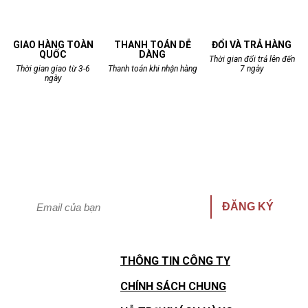
GIAO HÀNG TOÀN
THANH TOÁN DỄ
ĐỔI VÀ TRẢ HÀNG
QUỐC
DÀNG
Thời gian đổi trả lên đến
Thời gian giao từ 3-6
Thanh toán khi nhận hàng
7 ngày
ngày
Cập nhật thông tin khuyến mại nhanh nhất
Hưởng quyền lợi giảm giá đặc biệt!
ĐĂNG KÝ
THÔNG TIN CÔNG TY
CHÍNH SÁCH CHUNG