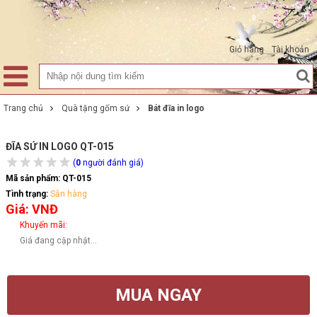
0
Giỏ hàng
Tài khoản
Trang chủ
Quà tặng gốm sứ
Bát đĩa in logo
ĐĨA SỨ IN LOGO QT-015
(
0
người đánh giá)
Mã sản phẩm:
QT-015
Tình trạng:
Sẵn hàng
Giá: VNĐ
Khuyến mãi:
Giá đang cập nhật...
MUA NGAY