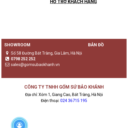
HỖ TRỢ KHÁCH HÀNG
SHOWROOM
BẢN ĐỒ
Số 58 Đường Bát Tràng, Gia Lâm, Hà Nội
0798 252 252
sales@gomsubaokhanh.vn
CÔNG TY TNHH GỐM SỨ BẢO KHÁNH
Địa chỉ: Xóm 1, Giang Cao, Bát Tràng, Hà Nội
Điện thoại:
024 36715 195