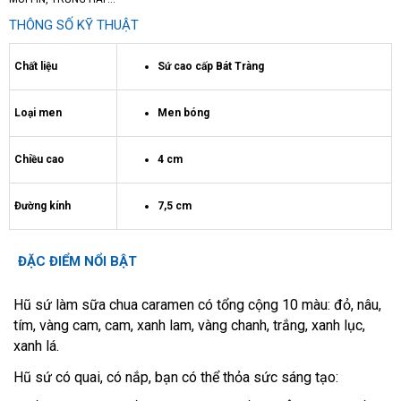
THÔNG SỐ KỸ THUẬT
Chất liệu
Sứ cao cấp Bát Tràng
Loại men
Men bóng
Chiều cao
4 cm
Đường kính
7,5 cm
ĐẶC ĐIỂM NỔI BẬT
Hũ sứ làm sữa chua caramen có tổng cộng 10 màu: đỏ, nâu,
tím, vàng cam, cam, xanh lam, vàng chanh, trắng, xanh lục,
xanh lá.
Hũ sứ có quai, có nắp, bạn có thể thỏa sức sáng tạo: