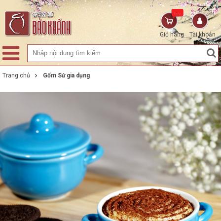
...
Giỏ hàng
Tài khoản
Trang chủ
Gốm Sứ gia dụng