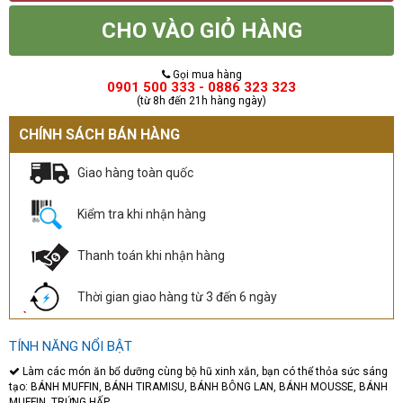
CHO VÀO GIỎ HÀNG
Gọi mua hàng
0901 500 333 - 0886 323 323
(từ 8h đến 21h hàng ngày)
CHÍNH SÁCH BÁN HÀNG
Giao hàng toàn quốc
Kiểm tra khi nhận hàng
Thanh toán khi nhận hàng
Thời gian giao hàng từ 3 đến 6 ngày
TÍNH NĂNG NỔI BẬT
Làm các món ăn bổ dưỡng cùng bộ hũ xinh xắn, bạn có thể thỏa sức sáng
tạo: BÁNH MUFFIN, BÁNH TIRAMISU, BÁNH BÔNG LAN, BÁNH MOUSSE, BÁNH
MUFFIN, TRỨNG HẤP...