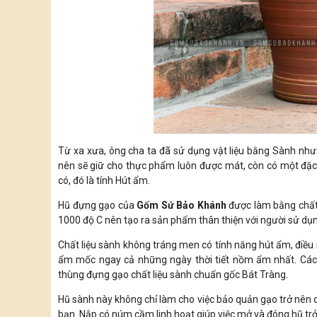
Từ xa xưa, ông cha ta đã sử dụng vật liệu bằng Sành như
nên sẽ giữ cho thực phẩm luôn được mát, còn có một đặc 
có, đó là tính Hút ẩm.
Hũ đựng gạo của
Gốm Sứ Bảo Khánh
được làm bằng chất l
1000 độ C nên tạo ra sản phẩm thân thiện với người sử dụng
Chất liệu sành không tráng men có tính năng hút ẩm, điều 
ẩm mốc ngay cả những ngày thời tiết nồm ẩm nhất. Các 
thùng đựng gạo chất liệu sành chuẩn gốc Bát Tràng.
Hũ sành này không chỉ làm cho việc bảo quản gạo trở nên
bạn. Nắp có núm cầm linh hoạt giúp việc mở và đóng hũ trở n