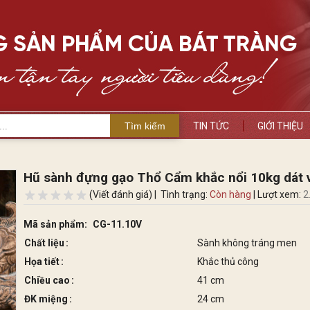
Tìm kiếm
TIN TỨC
GIỚI THIỆU
Hũ sành đựng gạo Thổ Cẩm khắc nổi 10kg dát 
(Viết đánh giá) |
Tình trạng:
Còn hàng
| Lượt xem:
2
Mã sản phẩm:
CG-11.10V
Chất liệu
Sành không tráng men
Họa tiết
Khắc thủ công
Chiều cao
41 cm
ĐK miệng
24 cm