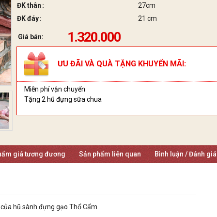
ĐK thân
27cm
ĐK đáy
21 cm
1.320.000
Giá bán:
ƯU ĐÃI VÀ QUÀ TẶNG KHUYẾN MÃI:
Miễn phí vận chuyển
Tặng 2 hũ đựng sữa chua
hẩm giá tương đương
Sản phẩm liên quan
Bình luận / Đánh gi
p của hũ sành đựng gạo Thổ Cẩm.