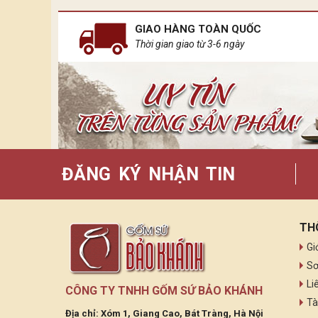
GIAO HÀNG TOÀN QUỐC
Thời gian giao từ 3-6 ngày
ĐĂNG KÝ NHẬN TIN
TH
Gi
Sơ
Li
CÔNG TY TNHH GỐM SỨ BẢO KHÁNH
Tà
Địa chỉ: Xóm 1, Giang Cao, Bát Tràng, Hà Nội