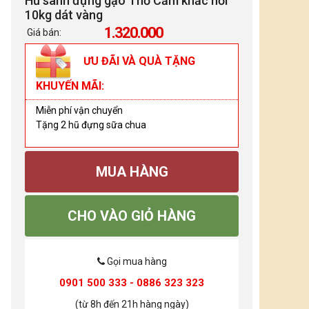
Hũ sành đựng gạo Thổ Cẩm khắc nổi
10kg dát vàng
1.320.000
Giá bán:
ƯU ĐÃI VÀ QUÀ TẶNG
KHUYẾN MÃI:
Miễn phí vận chuyển
Tặng 2 hũ đựng sữa chua
MUA HÀNG
CHO VÀO GIỎ HÀNG
Gọi mua hàng
0901 500 333 - 0886 323 323
(từ 8h đến 21h hàng ngày)