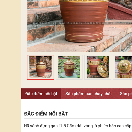
Đặc điểm nổi bật
Sản phẩm bán chạy nhất
Sản p
ĐẶC ĐIỂM NỔI BẬT
Hũ sành đựng gạo Thổ Cẩm dát vàng là phiên bản cao cấ