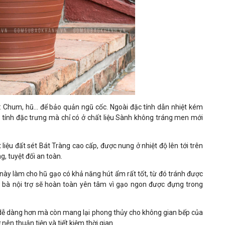
: Chum, hũ… để bảo quản ngũ cốc. Ngoài đặc tính dẫn nhiệt kém
tính đặc trưng mà chỉ có ở chất liệu Sành không tráng men mới
iệu đất sét Bát Tràng cao cấp, được nung ở nhiệt độ lên tới trên
, tuyệt đối an toàn.
này làm cho hũ gạo có khả năng hút ẩm rất tốt, từ đó tránh được
bà nội trợ sẽ hoàn toàn yên tâm vì gạo ngon được đựng trong
 dễ dàng hơn mà còn mang lại phong thủy cho không gian bếp của
ên thuận tiện và tiết kiệm thời gian.