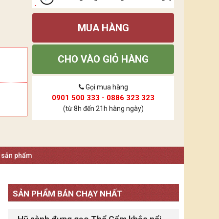
MUA HÀNG
CHO VÀO GIỎ HÀNG
Gọi mua hàng
0901 500 333 - 0886 323 323
(từ 8h đến 21h hàng ngày)
á sản phẩm
SẢN PHẨM BÁN CHẠY NHẤT