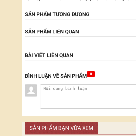
SẢN PHẨM TƯƠNG ĐƯƠNG
SẢN PHẨM LIÊN QUAN
BÀI VIẾT LIÊN QUAN
0
BÌNH LUẬN VỀ SẢN PHẨM
SẢN PHẨM BẠN VỪA XEM